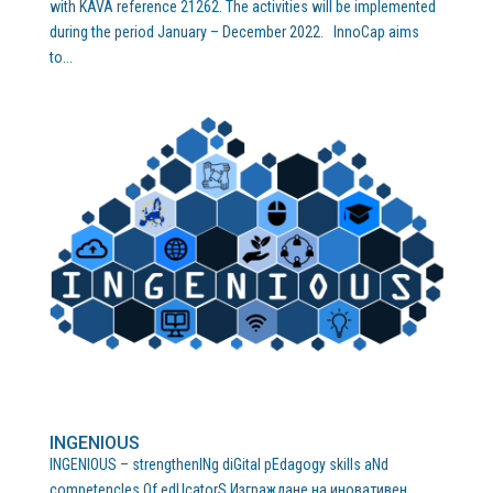
with KAVA reference 21262. The activities will be implemented
during the period January – December 2022. InnoCap aims
to...
INGENIOUS
INGENIOUS – strengthenINg diGital pEdagogy skills aNd
competencIes Of edUcatorS Изграждане на иновативен