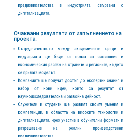
предизвикателства в индустрията, свързани с
дигитализацията.
Очаквани резултати от изпълнението на
проекта:
Сътрудничеството между академичните среди и
индустрията ще бъде от полза за социалния и
икономическия растеж на страните и регионите, където
се прилага моделът.
Компаниите ще получат достъп до експертни знания и
набор от нови идеи, които са резултат от
научноизследователска и развойна дейност.
Служители и студенти ще развият своите умения и
компетенции, в областта на високите технологии и
дигитализацията, чрез участие в обучителни формати и
разрешаване на реални производствени
предизвикателства.