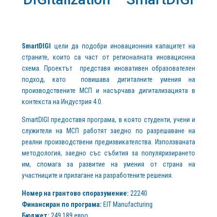
SmartDIGI
цели да подобри иновационния капацитет на
страните, които са част от регионалната иновационна
схема. Проектът представя иновативен образователен
подход, като повишава дигиталните умения на
производствените МСП и насърчава дигитализацията в
контекста на Индустрия 4.0.
SmartDIGI предоставя програма, в която студенти, учени и
служители на МСП работят заедно по разрешаване на
реални производствени предизвикателства. Използваната
методология, заедно със събития за популяризирането
им, спомага за развитие на умения от страна на
участниците и прилагане на разработените решения.
Номер на грантово споразумение:
22240
Финансиран по програма:
EIT Manufacturing
Бюджет:
249 189 евро