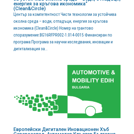
енергия за кръгова икономика“
(Clean&Circle)
Център за компетентност Чисти технологии за устойчива
околна среда – води, отпадъци, енергия за кръгова
икономика (Clean&Circle) Номер на грантово
споразумение:BG16RFPR002-1.014-0015 Финансиран по
програма:Програма за научни изследвания, иновации и
дигитализация за...
Европейски Дигитален Иновационен Хъб