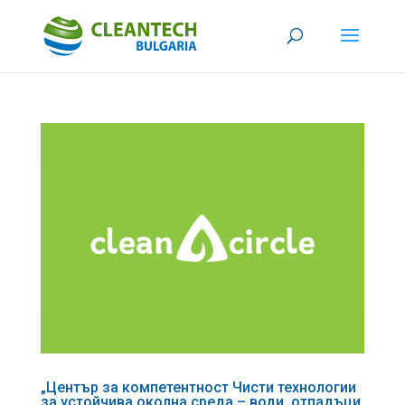
„Център за компетентност Чисти технологии
за устойчива околна среда – води, отпадъци,