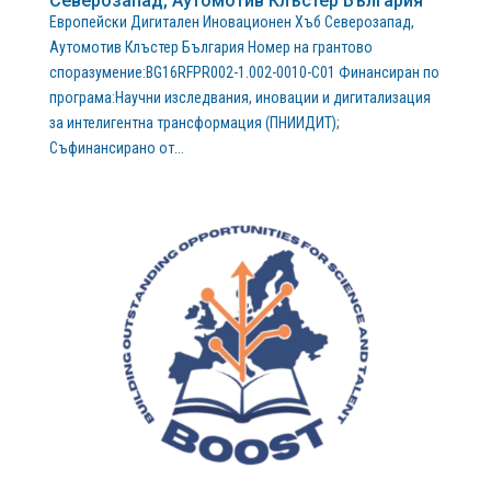
Северозапад, Аутомотив Клъстер България
Европейски Дигитален Иновационен Хъб Северозапад,
Аутомотив Клъстер България Номер на грантово
споразумение:BG16RFPR002-1.002-0010-C01 Финансиран по
програма:Научни изследвания, иновации и дигитализация
за интелигентна трансформация (ПНИИДИТ);
Съфинансирано от...