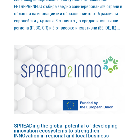
ENTREPRENEDU събира заедно заинтересованите страни в
областта на иновациите и образованието от 6 различни
европейски държави, 3 от ниско до средно иновативни
региона (IT, BG, GR) и 3 от високо иновативни (BE, DE, IE)....
SPREАDing the global potential of developing
innovation ecosystems to strengthen
INNOvation in regional and local business