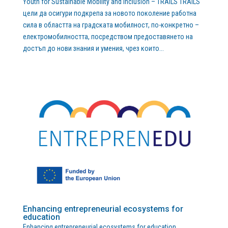
Youth for Sustainable Mobility and Inclusion – TRAILS TRAILS
цели да осигури подкрепа за новото поколение работна
сила в областта на градската мобилност, по-конкретно –
електромобилността, посредством предоставянето на
достъп до нови знания и умения, чрез които...
Enhancing entrepreneurial ecosystems for
education
Enhancing entrepreneurial ecosystems for education