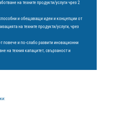
аботване на техните продукти/услуги чрез 2
еспособни и обещаващи идеи и концепции от
изацията на техните продукти/услуги, чрез
т повече и по-слабо развити иновационни
не на техния капацитет, свързаност и
ки: