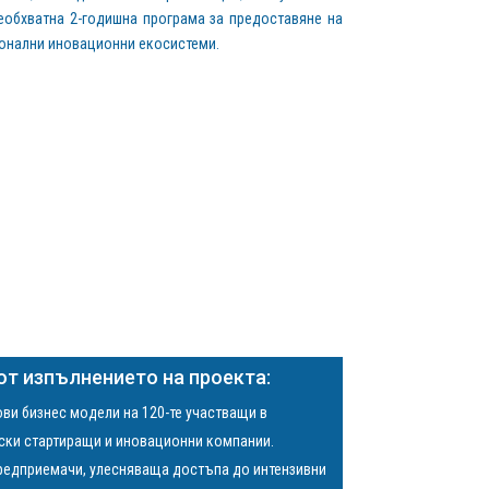
еобхватна 2-годишна програма за предоставяне на
ионални иновационни екосистеми.
от изпълнението на проекта:
ви бизнес модели на 120-те участващи в
ски стартиращи и иновационни компании.
предприемачи, улесняваща достъпа до интензивни