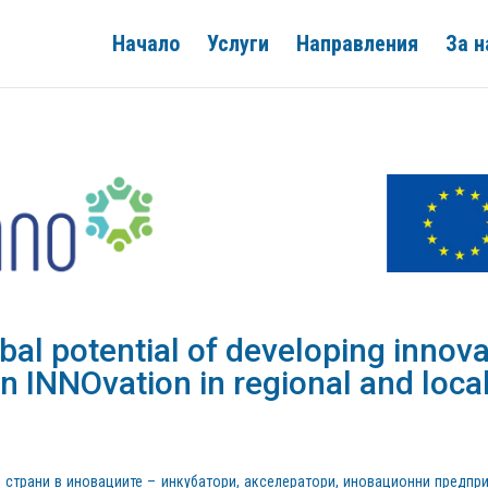
Начало
Услуги
Направления
За н
al potential of developing innov
n INNOvation in regional and loca
страни в иновациите – инкубатори, акселератори, иновационни предпри