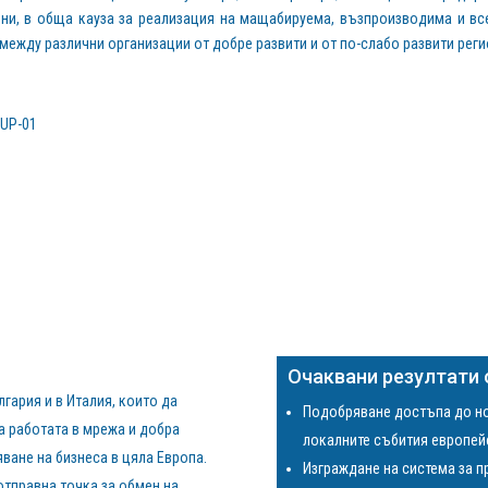
и, в обща кауза за реализация на мащабируема, възпроизводима и вс
между различни организации от добре развити и от по-слабо развити рег
EUP-01
Очаквани резултати 
гария и в Италия, които да
Подобряване достъпа до но
а работата в мрежа и добра
локалните събития европей
ване на бизнеса в цяла Европа.
Изграждане на система за 
отправна точка за обмен на