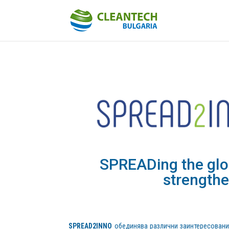
SPREАDing the glob
strengthe
SPREAD2INNO
обединява различни заинтересовани 