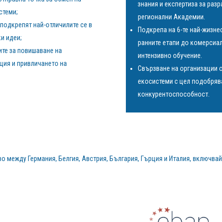
знания и експертиза за разр
стеми;
регионални Академии.
подкрепят най-отличилите се в
Подкрепа на 6-те най-жизн
и идеи;
ранните етапи до комерсиал
те за повишаване на
интензивно обучение.
ция и привличането на
Свързване на организации о
екосистеми с цел подобрява
конкурентоспособност.
 между Германия, Белгия, Австрия, България, Гърция и Италия, включвай