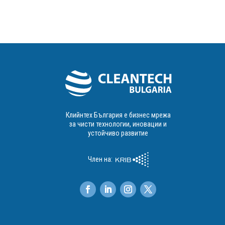
Клийнтех България е бизнес мрежа
за чисти технологии, иновации и
устойчиво развитие
Член на: