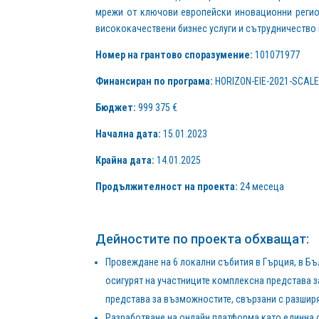
мрежи от ключови европейски иновационни регион
висококачествени бизнес услуги и сътрудничество 
Номер на грантово споразумение:
101071977
Финансиран по програма:
HORIZON-EIE-2021-SCAL
Бюджет:
999 375 €
Начална дата:
15.01.2023
Крайна дата:
14.01.2025
Продължителност на проекта:
24 месеца
Дейностите по проекта обхващат:
Провеждане на 6 локални събития в Гърция, в Бъл
осигурят на участниците комплексна представа з
представа за възможностите, свързани с разширя
Разработване на онлайн платформа като единна 