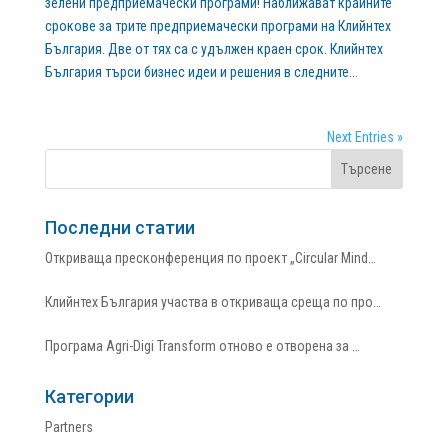
зелени предприемачески програми! Наближават крайните
срокове за трите предприемачески програми на Клийнтех
България. Две от тях са с удължен краен срок. Клийнтех
България търси бизнес идеи и решения в следните...
Next Entries »
Последни статии
Откриваща пресконференция по проект „Circular Mind…
Клийнтех България участва в откриваща среща по про…
Програма Agri-Digi Transform отново е отворена за …
Категории
Partners