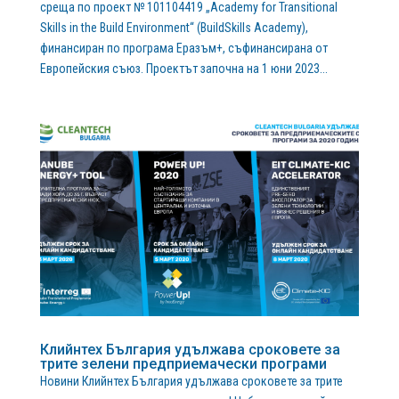
среща по проект № 101104419 „Academy for Transitional
Skills in the Build Environment“ (BuildSkills Academy),
финансиран по програма Еразъм+, съфинансирана от
Европейския съюз. Проектът започна на 1 юни 2023...
Клийнтех България удължава сроковете за
трите зелени предприемачески програми
Новини Клийнтех България удължава сроковете за трите