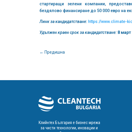
стартиращи зелени компании, предостав
бездялово финансиране до 50 000 евро на ек
Линк за кандидатстване:
https://www.climate-k
Удължен к
раен срок за кандидатстване:
8 март
←
Предишна
Клийнтех България е бизнес мрежа
за чисти технологии, иновации и