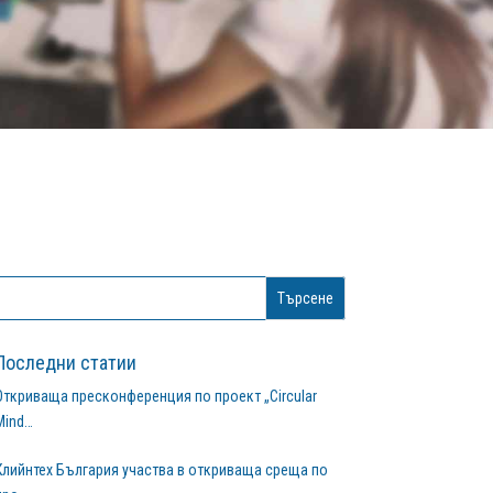
Последни статии
Откриваща пресконференция по проект „Circular
Mind…
Клийнтех България участва в откриваща среща по