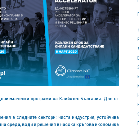
дприемачески програми на Клийнтех България. Две от
ения в следните сектори: чиста индустрия, устойчива
олна среда, води и решения в насока кръгова икономика