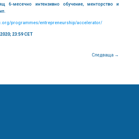
ящ 6-месечно интензивно обучение, менторство и
ип.
ic.org/programmes/entrepreneurship/accelerator/
 2020; 23:59 CET
Следваща
→