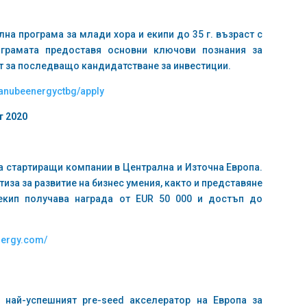
на програма за млади хора и екипи до 35 г. възраст с
ограмата предоставя основни ключови познания за
т за последващо кандидатстване за инвестиции.
danubeenergyctbg/apply
т 2020
а стартиращи компании в Централна и Източна Европа.
за за развитие на бизнес умения, както и представяне
екип получава награда от EUR 50 000 и достъп до
nergy.com/
–
най-успешният pre-seed акселератор на Европа за