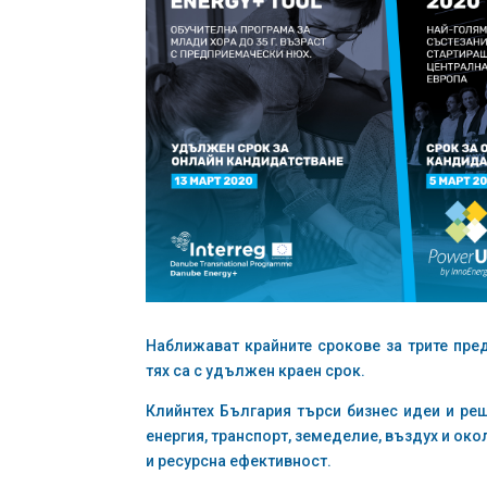
Наближават крайните срокове за трите пре
тях са с удължен краен срок.
Клийнтех България търси бизнес идеи и реш
енергия, транспорт, земеделие, въздух и ок
и ресурсна ефективност.