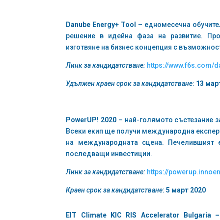
Danube Energy+ Tool –
едномесечна обучител
решение в идейна фаза на развитие. Пр
изготвяне на бизнес концепция с възможнос
Линк за кандидатстване:
https://www.f6s.com/
Удължен к
раен срок
за кандидатстване
:
13 мар
PowerUP! 2020 –
най-голямото състезание з
Всеки екип ще получи международна експерти
на международната сцена. Печелившият 
последващи инвестиции.
Линк за кандидатстване:
https://powerup.innoe
Краен срок за кандидатстване
:
5 март 2020
EIT Climate KIC RIS Accelerator Bulgaria