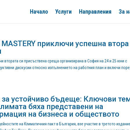
Начало
Услуги
Направления
За н
т MASTERY приключи успешна втора
я
 втората си присъствена среща организирана в София на 24 и 25 юни с
уктивни дискусии относно изпълнението на работния план и включи пор
 за устойчиво бъдеще: Ключови те
климата бяха представени на
рмация на бизнеса и обществото
дейностите на Климатичния пакт в България, взе участие в третото издани