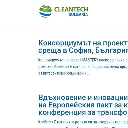
Консорциумът на проек
среща в София, Българи
Консорциумът на проект MASTERY наскоро приключи
домакин Клийнтех България. Срещата включва прод
от интерактивни семинари и...
Вдъхновение и иновации
на Европейския пакт за 
конференция за трансфо
Клийнтех България, в ролята си на координатор на 