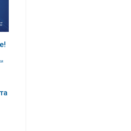
е!
ки
та