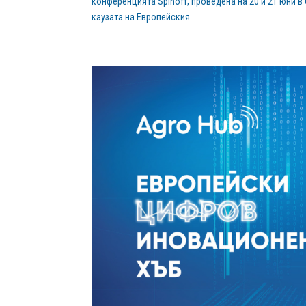
конференцията Spinoff, проведена на 20 и 21 юни в
каузата на Европейския...