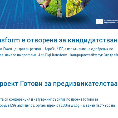
nsform е отворена за кандидатстван
в Южен централен регион – АгроХъб.БГ, в изпълнение на одобрения по
ва начало на програма Agri-Digi Transform. Кандидатствайте тук Следвай
оект Готови за предизвикателства
ата си конференция и нетуъркинг събитие по проект Готови за
орума ESG and Friends, организиран от ESGnews.bg – медиен партньор на