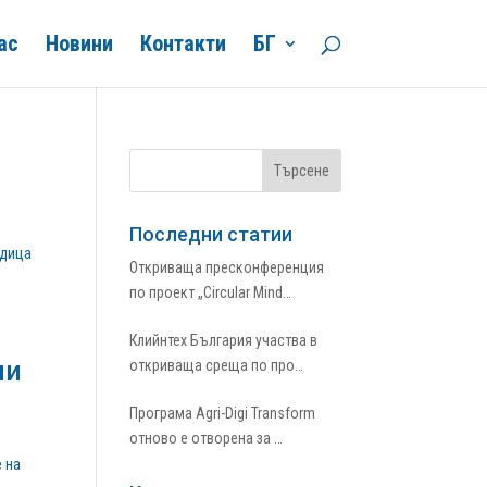
ас
Новини
Контакти
БГ
Последни статии
едица
Откриваща пресконференция
по проект „Circular Mind…
Клийнтех България участва в
ми
откриваща среща по про…
Програма Agri-Digi Transform
отново е отворена за …
е на