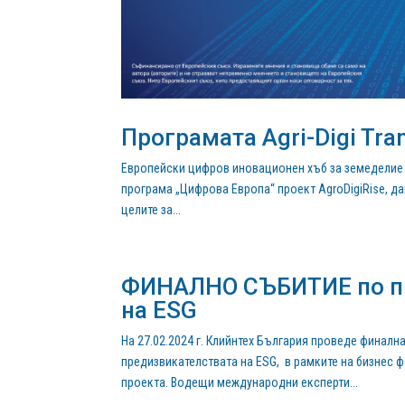
Програмата Agri-Digi Tra
Европейски цифров иновационен хъб за земеделие 
програма „Цифрова Европа“ проект AgroDigiRise, да
целите за...
ФИНАЛНО СЪБИТИЕ по пр
на ESG
На 27.02.2024 г. Клийнтех България проведе финалн
предизвикателствата на ESG, в рамките на бизнес ф
проекта. Водещи международни експерти...