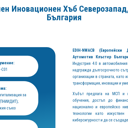
ен Иновационен Хъб Северозапад
България
EDIH-NWACB (Европейски 
Аутомотив Клъстер Българи
зумение:
Индустрия 4.0 в автомобилния
0-C01
надгражда дългосрочното сът
организации в страната, като 
трансформация, иновации и уме
ама:
Хъбът предлага на МСП и пуб
игитализация за
обучения, достъп до финан
(ПНИИДИТ);
национално и европейско ни
кия съюз
технологии като изкуствен 
киберсигурност и да се създад