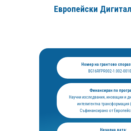
Европейски Дигитал
Номер на грантово спора
BG16RFPR002-1.002-001
Финансиран по прогр
Научни изследвания, иновации и д
интелигентна трансформация 
Съфинансирано от Европейс
Начална дата: