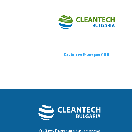
Клийнтех България ООД
Клийнтех България е бизнес мрежа