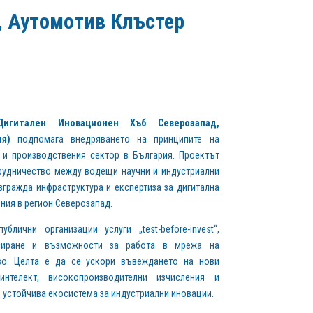
, Аутомотив Клъстер
Дигитален Иновационен Хъб Северозапад,
я)
подпомага внедряването на принципите на
 и производствения сектор в България. Проектът
рудничество между водещи научни и индустриални
изгражда инфраструктура и експертиза за дигитална
ния в регион Северозапад.
лични организации услуги „test-before-invest“,
сиране и възможности за работа в мрежа на
во. Целта е да се ускори въвеждането на нови
интелект, високопроизводителни изчисления и
е устойчива екосистема за индустриални иновации.