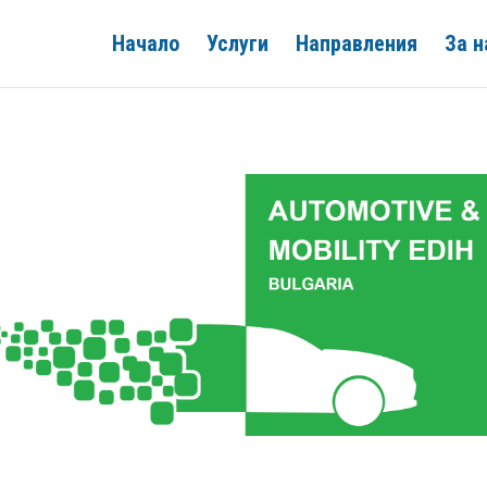
Начало
Услуги
Направления
За н