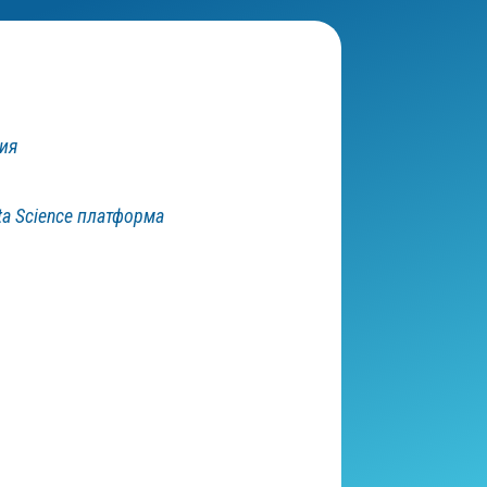
ния
ta Science платформа