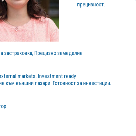
прецизност.
а застраховка, Прецизно земеделие
 external markets. Investment ready
ие към външни пазари.
Готовност за и
нвестиции.
тор