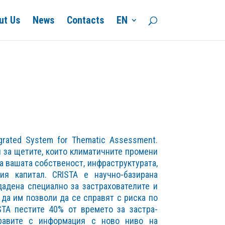
ut Us
News
Contacts
EN
egrated System for Thematic Assessment.
 за щетите, които климатичните промени
а вашата собственост, инфраструктурата,
ия капитал. CRISTA e научно-базирана
дадена специално за застрахователите и
 да им позволи да се справят с риска по
STA пестите 40% от времето за застра-
равите с информация с ново ниво на