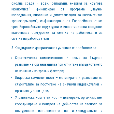
околна среда – води, отпадъци, енергия за кръгова
икономика“, финансиран от Програма „Научни
изследвания, иновации и дигитализация за интелигентна
трансформация“, съфинансирана от Европейския съюз
чрез Европейските структурни и инвестиционни фондове,
включваща осигуровки за сметка на работника и за
сметка на работодателя.
3. Кандидатите да притежават умения и способности за:
Стратегическа компетентност – визия за бъдещо
развитие на организацията при отчитане въздействието
на външни и вътрешни фактори;
Лидерска компетентност – мотивиране и развиване на
служителите за постигане на значими индивидуални и
организационни цели;
Управленска компетентност – планиране, организиране,
координиране и контрол на дейността на звеното за
осигуряване изпълнението на индивидуалните и