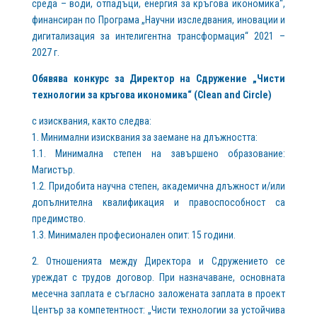
среда – води, отпадъци, енергия за кръгова икономика“,
финансиран по Програма „Научни изследвания, иновации и
дигитализация за интелигентна трансформация“ 2021 –
2027 г.
Обявява конкурс за Директор на Сдружение „Чисти
технологии за кръгова икономика“ (Clean and Circle)
с изисквания, както следва:
1. Минимални изисквания за заемане на длъжността:
1.1. Минимална степен на завършено образование:
Магистър.
1.2. Придобита научна степен, академична длъжност и/или
допълнителна квалификация и правоспособност са
предимство.
1.3. Минимален професионален опит: 15 години.
2. Отношенията между Директора и Сдружението се
уреждат с трудов договор. При назначаване, основната
месечна заплата е съгласно заложената заплата в проект
Център за компетентност: „Чисти технологии за устойчива