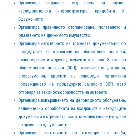
Организира отдаване под наем на научно-
изследователска инфраструктура, придобита от
Сдружението.
Организира правилното стопанисване, ползването и
опазването на движимото имущество.
Организира изготвянето на тръжната документация по
процедурите за възлагане на обществени поръчки,
планове, отчети и други документи съгласно Закона за
обществените поръчки (ЗОП), включително договори,
споразумения, проекти на заповеди; организира
провеждането на процедурите съгласно ЗОП, като
отговаря за законосъобразността на актовете.
Организира извършването на деловодното обслужване,
включително обработката на входящите и изходящите
документи и вътрешната поща, комплектуване и водене
на архива на сдружението.
Организира изготвянето на отговори на жалби,