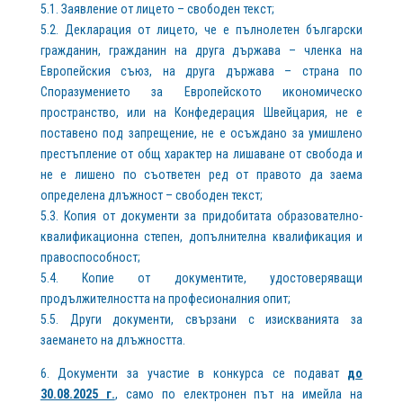
5.1. Заявление от лицето – свободен текст;
5.2. Декларация от лицето, че е пълнолетен български
гражданин, гражданин на друга държава – членка на
Европейския съюз, на друга държава – страна по
Споразумението за Европейското икономическо
пространство, или на Конфедерация Швейцария, не е
поставено под запрещение, не е осъждано за умишлено
престъпление от общ характер на лишаване от свобода и
не е лишено по съответен ред от правото да заема
определена длъжност – свободен текст;
5.3. Копия от документи за придобитата образователно-
квалификационна степен, допълнителна квалификация и
правоспособност;
5.4. Копие от документите, удостоверяващи
продължителността на професионалния опит;
5.5. Други документи, свързани с изискванията за
заемането на длъжността.
6. Документи за участие в конкурса се подават
до
30.08.2025 г.
, само по електронен път на имейла на