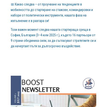
📅 Какво следва – от проучване на тенденциите в
мобилността до стартиране на стажове, командировки и
набори от политически инструменти, нашата фаза на
изпълнение е в разгара си!
Този важен момент следва нашата стартираща среща в
София, България (3–4 юли 2025 г.), където 16 партньори от
9 страни обединиха сили, за да съгласуват стратегиите си и
да начертаят пътя за дългосрочно въздействие.