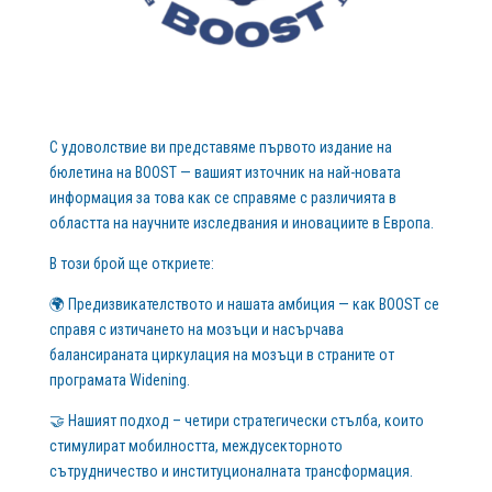
С удоволствие ви представяме първото издание на
бюлетина на BOOST — вашият източник на най-новата
информация за това как се справяме с различията в
областта на научните изследвания и иновациите в Европа.
В този брой ще откриете:
🌍 Предизвикателството и нашата амбиция — как BOOST се
справя с изтичането на мозъци и насърчава
балансираната циркулация на мозъци в страните от
програмата Widening.
🤝 Нашият подход – четири стратегически стълба, които
стимулират мобилността, междусекторното
сътрудничество и институционалната трансформация.