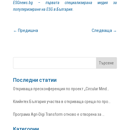
ESGnews.
bg – първата специализирана медия за
популяризиране на
ESG в България.
←
Предишна
Следваща
→
Последни статии
Откриваща пресконференция по проект „Circular Mind…
Клийнтех България участва в откриваща среща по про…
Програма Agri-Digi Transform отново е отворена за …
Категории