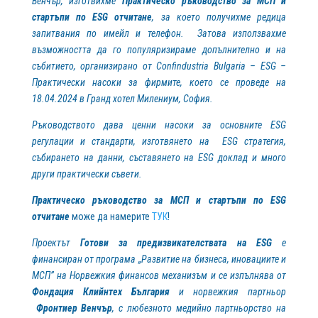
Венчър, изготвихме
Практическо ръководство за МСП и
стартъпи по ESG отчитане
, за което получихме редица
запитвания по имейл и телефон. Затова използвахме
възможността да го популяризираме допълнително и на
събитието, организирано от
Confindustria Bulgaria –
ESG –
Практически насоки за фирмите, което се проведе на
18.04.2024 в Гранд хотел Милениум, София.
Ръководството дава ценни насоки за основните ESG
регулации и стандарти, изготвянето на ESG стратегия,
събирането на данни, съставянето на
ESG доклад и много
други практически съвети.
Практическо ръководство за МСП и стартъпи по ESG
отчитане
може да намерите
ТУК
!
Проектът
Готови за предизвикателствата на
ESG
е
финансиран от програма „Развитие на бизнеса, иновациите и
МСП” на Норвежкия финансов механизъм и се изпълнява от
Фондация Клийнтех България
и норвежкия партньор
Фронтиер Венчър
, с любезното медийно партньорство на