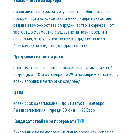
Възможности за кариера
Освен личностно развитие, участието в общността от
подкрепящи и вдъхновяващи жени лидери предоставя
редица възможности за сътрудничество и кариера – от
заетост до съвместно създаване на нови проекти и
начинания, сътрудничество при кандидатстване за
безвъзмездни средства, кандидатстване.
Продължителност и дати
Програмата ще се проведе онлайн в продължение на 7
седмици, от 18ти октомври до 29ти ноември – 3 пълни дни,
всеки вторник и четвъртък следобед.
Цена
Краен срок за записване
–
до 31 август
– 850 евро
Ранни записвания
–
преди 30 юни
– 175 Евро
Кандидатствайте за програмата
ТУК
Екипът ни е на разположение при въпроси или нужда от