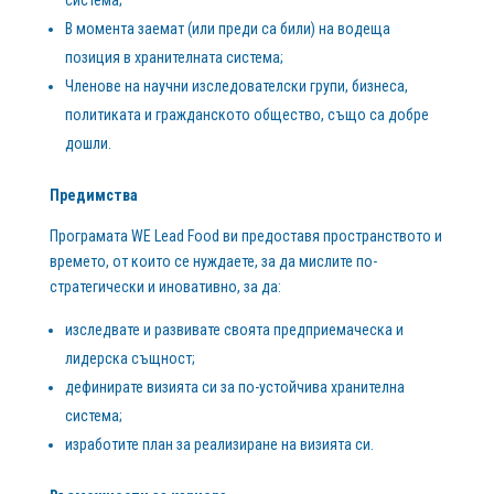
В момента заемат (или преди са били) на водеща
позиция в хранителната система;
Членове на научни изследователски групи, бизнеса,
политиката и гражданското общество, също са добре
дошли.
Предимства
Програмата WE Lead Food ви предоставя пространството и
времето, от които се нуждаете, за да мислите по-
стратегически и иновативно, за да:
изследвате и развивате своята предприемаческа и
лидерска същност;
дефинирате визията си за по-устойчива хранителна
система;
изработите план за реализиране на визията си.