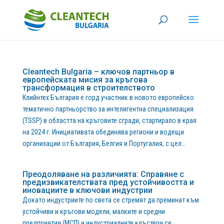
Cleantech Bulgaria – ключов партньор в
европейската мисия за кръгова
трансформация в строителството
Клийнтех България е горд участник в новото европейско
тематично партньорство за интелигентна специализация
(TSSP) в областта на кръговите сгради, стартирало в края
на 2024 г. Инициативата обединява региони и водещи
организации от България, Белгия и Португалия, с цел...
Преодоляване на различията: Справяне с
предизвикателствата пред устойчивостта и
иновациите в ключови индустрии
Докато индустриите по света се стремят да преминат към
устойчиви и кръгови модели, малките и средни
предприятия (МСП) и индустриалните клъстери се