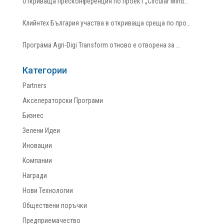
Откриваща пресконференция по проект „Circular Mind…
Клийнтех България участва в откриваща среща по про…
Програма Agri-Digi Transform отново е отворена за …
Категории
Partners
Акселераторски Програми
Бизнес
Зелени Идеи
Иновации
Компании
Награди
Нови Технологии
Обществени поръчки
Предприемачество