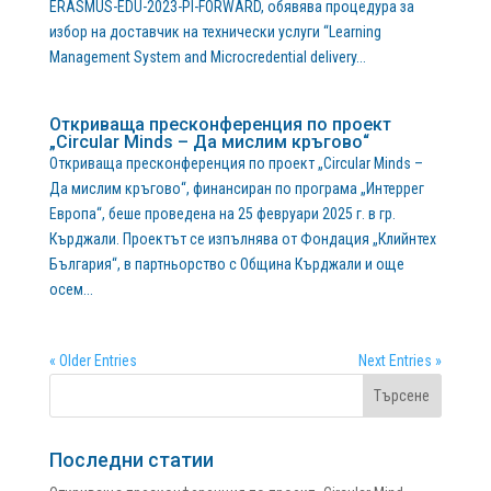
ERASMUS-EDU-2023-PI-FORWARD, обявява процедура за
избор на доставчик на технически услуги “Learning
Management System and Microcredential delivery...
Откриваща пресконференция по проект
„Circular Minds – Да мислим кръгово“
Откриваща пресконференция по проект „Circular Minds –
Да мислим кръгово“, финансиран по програма „Интеррег
Европа“, беше проведена на 25 февруари 2025 г. в гр.
Кърджали. Проектът се изпълнява от Фондация „Клийнтех
България“, в партньорство с Община Кърджали и още
осем...
« Older Entries
Next Entries »
Последни статии