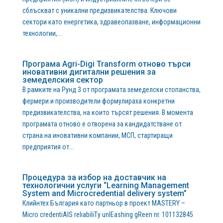
сблъскват с уникални предизвикателства. Ключови
сектори като енергетика, здравеопазване, информационни
технологии,...
Програма Agri-Digi Transform отново търси
иновативни дигитални решения за
земеделския сектор
В рамките на Рунд 3 от програмата земеделски стопанства,
фермери и производители формулираха конкретни
предизвикателства, на които търсят решения. В момента
програмата отново е отворена за кандидатстване от
страна на иновативни компании, МСП, стартиращи
предприятия от...
Процедура за избор на доставчик на
технологични услуги “Learning Management
System and Microcredential delivery system”
Клийнтех България като партньор в проект MASTERY –
Micro credentiAlS reliabiliTy unlEashing gReen nr. 101132845