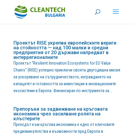
Проектът RISE укрепва европейските вериги
на стойността — над 100 малки и средни
предприятия от 20 държави напредват в
интеррегионалните
Проектът “Resilient Innovation Ecosystems for EU Value
Chains“ (RISE) успешно приключи своята двугодишна мисия
за ускоряване на сътрудничеството, изграждането на
капацитет и готовността за инвестиции в иновационните
екосистеми в Европа. Финансиран по инструмента за...
Препоръки за задвижване на кръговата
икономика чрез засилване ролята на
клъстерите
Преходът към кръгова икономика е едно от ключовите
предизвикателства и възможности пред Европа в