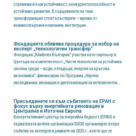
стремежа ѝ към устойчивост, конкурентоспособност и
устойчиво развитие. В сърцевината на тази
трансформация стоят клъстерите – мрежи от
взаимосвързани компании, институции...
Фондацията обявява процедура за избор на
експерт „технологичен трансфер“
Фондация „Клийнтех България“ участва като партньор в
Центъра за компетентност „Чисти технологии за устойчива
околна среда – води, отпадъци, енергия за кръгова
икономика“, финансиран по Програма „Научни
изследвания, иновации и дигитализация за интелигентна...
Присъединете се към събитието на EPAH с
фокус върху енергийната реновация в
Централна и Източна Европа
Консултативният център за енергийна бедност (EPAH) и
хърватската антена организация DOOR организират второ
събитие за експерти в рамките на 2025 г., което ще се