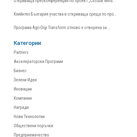
Откриваща пресконференция по проект „Circular Mind…
Клийнтех България участва в откриваща среща по про…
Програма Agri-Digi Transform отново е отворена за …
Категории
Partners
Акселераторски Програми
Бизнес
Зелени Идеи
Иновации
Компании
Награди
Нови Технологии
Обществени поръчки
Предприемачество