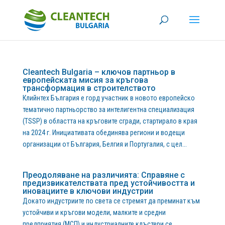
Cleantech Bulgaria – ключов партньор в
европейската мисия за кръгова
трансформация в строителството
Клийнтех България е горд участник в новото европейско
тематично партньорство за интелигентна специализация
(TSSP) в областта на кръговите сгради, стартирало в края
на 2024 г. Инициативата обединява региони и водещи
организации от България, Белгия и Португалия, с цел...
Преодоляване на различията: Справяне с
предизвикателствата пред устойчивостта и
иновациите в ключови индустрии
Докато индустриите по света се стремят да преминат към
устойчиви и кръгови модели, малките и средни
предприятия (МСП) и индустриалните клъстери се