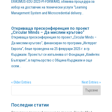
ERASMUS-EDU-2023-PI-FORWARD, обявява процедура за
избор на доставчик на технически услуги “Learning
Management System and Microcredential delivery...
Откриваща пресконференция по проект
„Circular Minds – Да мислим кръгово“
Откриваща пресконференция по проект „Circular Minds –
Да мислим кръгово“, финансиран по програма „Интеррег
Европа“, беше проведена на 25 февруари 2025 г. в гр.
Кърджали. Проектът се изпълнява от Фондация „Клийнтех
България“, в партньорство с Община Кърджали и още
осем...
« Older Entries
Next Entries »
Последни статии