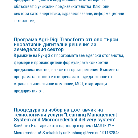
сблъскват с уникални предизвикателства. Ключови
сектори като енергетика, здравеопазване, информационни
технологии,...
Програма Agri-Digi Transform отново търси
иновативни дигитални решения за
земеделския сектор
В рамките на Рунд 3 от програмата земеделски стопанства,
фермери и производители формулираха конкретни
предизвикателства, на които търсят решения. В момента
програмата отново е отворена за кандидатстване от
страна на иновативни компании, МСП, стартиращи
предприятия от...
Процедура за избор на доставчик на
технологични услуги “Learning Management
System and Microcredential delivery system”
Клийнтех България като партньор в проект MASTERY –
Micro credentiAlS reliabiliTy unlEashing gReen nr. 101132845