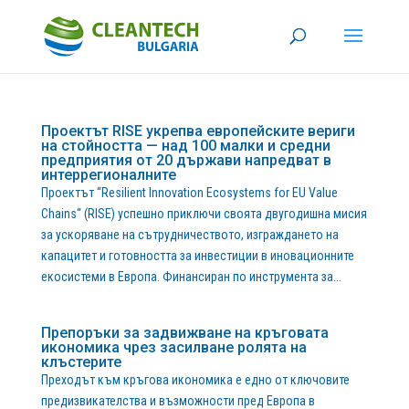
Проектът RISE укрепва европейските вериги
на стойността — над 100 малки и средни
предприятия от 20 държави напредват в
интеррегионалните
Проектът “Resilient Innovation Ecosystems for EU Value
Chains“ (RISE) успешно приключи своята двугодишна мисия
за ускоряване на сътрудничеството, изграждането на
капацитет и готовността за инвестиции в иновационните
екосистеми в Европа. Финансиран по инструмента за...
Препоръки за задвижване на кръговата
икономика чрез засилване ролята на
клъстерите
Преходът към кръгова икономика е едно от ключовите
предизвикателства и възможности пред Европа в