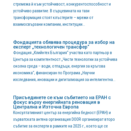
стремежа ѝ към устойчивост, конкурентоспособност и
устойчиво развитие. В сърцевината на тази
трансформация стоят клъстерите – мрежи от
взаимосвързани компании, институции...
Фондацията обявява процедура за избор на
експерт „технологичен трансфер“
Фондация „Клийнтех България“ участва като партньор в
Центъра за компетентност „Чисти технологии за устойчива
околна среда – води, отпадъци, енергия за кръгова
икономика“, финансиран по Програма „Научни
изследвания, иновации и дигитализация за интелигентна...
Присъединете се към събитието на EPAH с
фокус върху енергийната реновация в
Централна и Източна Европа
Консултативният център за енергийна бедност (EPAH) и
хърватската антена организация DOOR организират второ
събитие за експерти в рамките на 2025 г., което ще се