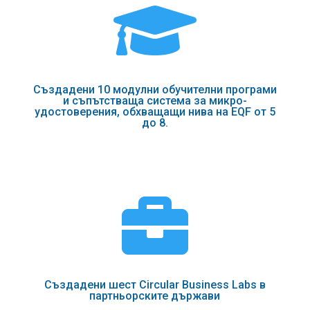

Създадени 10 модулни обучителни програми
и съпътстваща система за микро-
удостоверения, обхващащи нива на EQF от 5
до 8.

Създадени шест Circular Business Labs в
партньорските държави