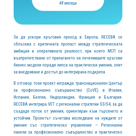
48 месеца
За да ускори кръговия преход в Европа, RECEBA се
сблъсква с критичната пропаст между стратегическата
амбиция и оперативната реалност, при която МСП са
възпрепятствани от прилагането на печелившите кръгови
бизнес модели поради липса на практически умения, опит
за внедряване и достъп до интегрирана подкрепа.
В отговор този проект изгражда транснационален Център
за професионално съвършенство (CoVE) в Италия,
Испания, Белгия, Нидерландия, Франция и България.
RECEBA интегрира VET с регионални стратегии S3/S4, за да
създаде поток от умения, ориентиран към търсенето и
устойчив. Проектът съчетава изследване на нуждите от
умения със стратегическо управление – Регионални
панели за професионално съвършенство и практическо