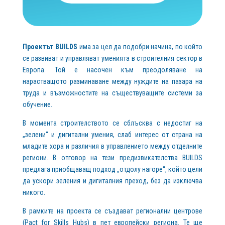
Проектът BUILDS
има за цел да подобри начина, по който
се развиват и управляват уменията в строителния сектор в
Европа. Той е насочен към преодоляване на
нарастващото разминаване между нуждите на пазара на
труда и възможностите на съществуващите системи за
обучение.
В момента строителството се сблъсква с недостиг на
„зелени“ и дигитални умения, слаб интерес от страна на
младите хора и различия в управлението между отделните
региони. В отговор на тези предизвикателства BUILDS
предлага приобщаващ подход „отдолу нагоре“, който цели
да ускори зеления и дигиталния преход, без да изключва
никого.
В рамките на проекта се създават регионални центрове
(Pact for Skills Hubs) в пет европейски региона. Те ще