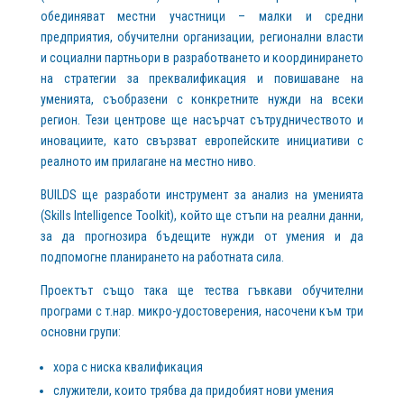
обединяват местни участници – малки и средни
предприятия, обучителни организации, регионални власти
и социални партньори в разработването и координирането
на стратегии за преквалификация и повишаване на
уменията, съобразени с конкретните нужди на всеки
регион. Тези центрове ще насърчат сътрудничеството и
иновациите, като свързват европейските инициативи с
реалното им прилагане на местно ниво.
BUILDS ще разработи инструмент за анализ на уменията
(Skills Intelligence Toolkit), който ще стъпи на реални данни,
за да прогнозира бъдещите нужди от умения и да
подпомогне планирането на работната сила.
Проектът също така ще тества гъвкави обучителни
програми с т.нар. микро-удостоверения, насочени към три
основни групи:
хора с ниска квалификация
служители, които трябва да придобият нови умения