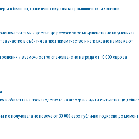
перти в бизнеса, хранително-вкусовата промишленост и успешни
приемачески теми и достъп до ресурси за усъвършенстване на уменията;
 за участие в събития за предприемачество и изграждане на мрежа от
и решения и възможност за спечелване на награда от 10 000 евро за
я,
ния в областта на производството на агрохрани и/или съпътстващи дейно
ини и е получавала не повече от 30 000 евро публична подкрепа до момент