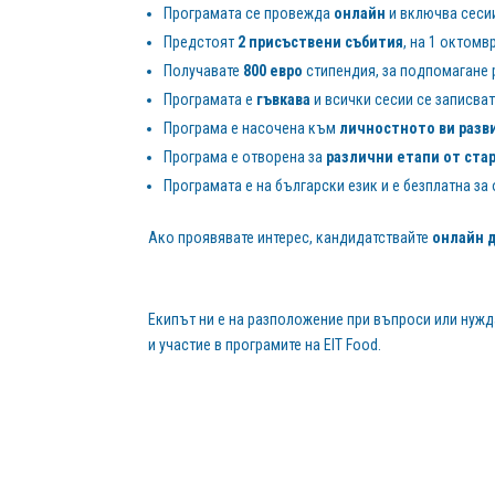
Програмата се провежда
онлайн
и включва сесии
Предстоят
2 присъствени събития
, на 1 октомв
Получавате
800 евро
стипендия, за подпомагане 
Програмата е
гъвкава
и всички сесии се записват
Програма е насочена към
личностното ви разв
Програма е отворена за
различни етапи от ста
Програмата е на български език и е безплатна з
Ако проявявате интерес, кандидатствайте
онлайн 
Екипът ни е на разположение при въпроси или нуж
и участие в програмите на EIT Food.