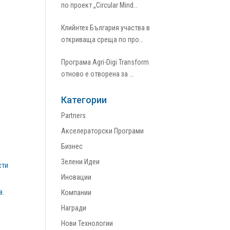
по проект „Circular Mind…
Клийнтех България участва в
откриваща среща по про…
Програма Agri-Digi Transform
отново е отворена за …
Категории
Partners
Акселераторски Програми
Бизнес
Зелени Идеи
сти
Иновации
а.
Компании
Награди
Нови Технологии