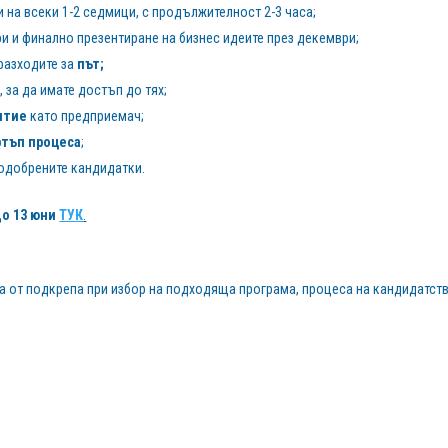
 на всеки 1-2 седмици, с продължителност 2-3 часа;
ри и финално презентиране на бизнес идеите през декември;
разходите за
път;
, за да имате достъп до тях;
итие
като предприемач;
ртъп процеса
;
а одобрените кандидатки.
до 13 юни
ТУК
.
да от подкрепа при избор на подходяща програма, процеса на кандидатст