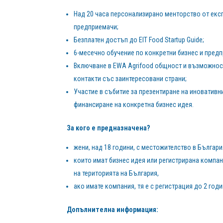
Над 20 часа персонализирано менторство от екс
предприемачи;
Безплатен достъп до EIT Food Startup Guide;
6-месечно обучение по конкретни бизнес и пред
Включване в EWA Agrifood общност и възможност
контакти със заинтересовани страни;
Участие в събитие за презентиране на иновативн
финансиране на конкретна бизнес идея.
За кого е предназначена?
жени, над 18 години, с местожителство в Българи
които имат бизнес идея или регистрирана компа
на територията на България,
ако имате компания, тя е с регистрация до 2 год
Допълнителна информация: