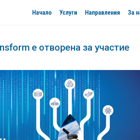
Начало
Услуги
Направления
За н
ansform е отворена за участие