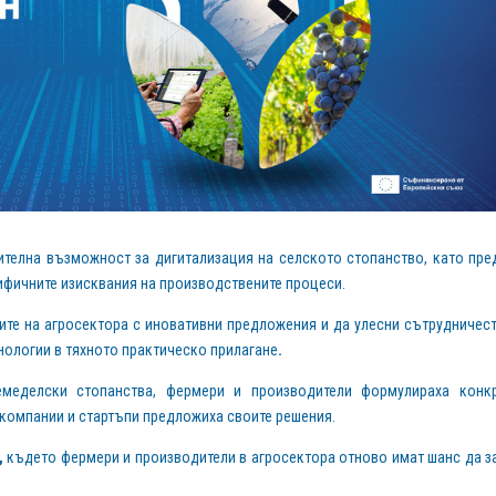
чителна възможност за дигитализация на селското стопанство, като пре
фичните изисквания на производствените процеси.
ждите на агросектора с иновативни предложения и да улесни сътрудничес
нологии в тяхното практическо прилагане
.
емеделски стопанства, фермери и производители формулираха конк
 компании и стартъпи предложиха своите решения.
,
където фермери и производители в агросектора отново имат шанс да з