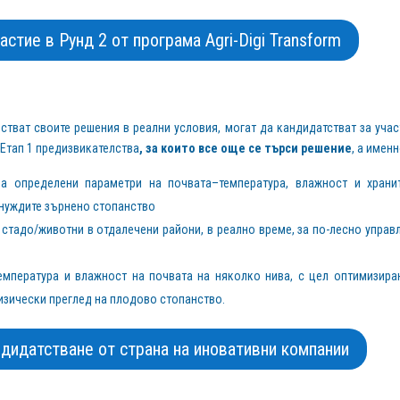
стие в Рунд 2 от програма Agri-Digi Transform
естват своите решения в реални условия, могат да кандидатстват за учас
 Етап 1 предизвикателства
, за които все още се търси решение
, а именн
а определени параметри на почвата–температура, влажност и храни
 нуждите зърнено стопанство
 стадо/животни в отдалечени райони, в реално време, за по-лесно управ
емпература и влажност на почвата на няколко нива, с цел оптимизира
изически преглед на плодово стопанство.
дидатстване от страна на иновативни компании