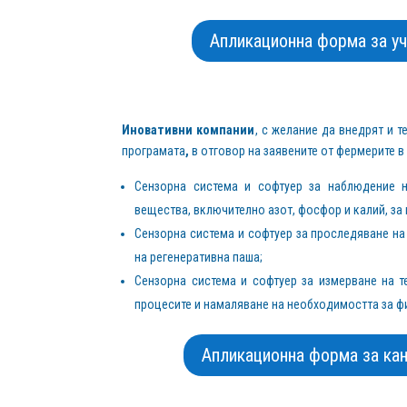
Aпликационна формa за уча
Иновативни компании
, с желание да внедрят и т
програмата
,
в отговор на заявените от фермерите в
Сензорна система и софтуер за наблюдение н
вещества, включително азот, фосфор и калий, за
Сензорна система и софтуер за проследяване на
на регенеративна паша;
Сензорна система и софтуер за измерване на т
процесите и намаляване на необходимостта за ф
Aпликационна формa за кан