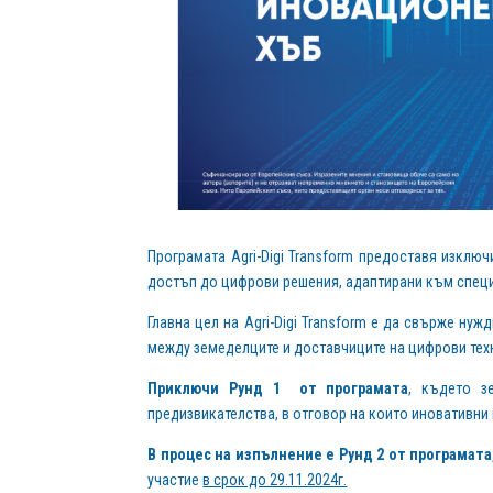
Програмата Agri-Digi Transform предоставя изклю
достъп до цифрови решения, адаптирани към специ
Главна цел на Agri-Digi Transform е да свърже ну
между земеделците и доставчиците на цифрови тех
Приключи Рунд 1 от програмата
, където з
предизвикателства, в отговор на които иновативни
В процес на изпълнение е Рунд 2 от програмата
участие
в срок до 29.11.2024г.