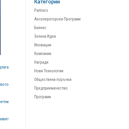
Категории
Partners
Акселераторски Програми
Бизнес
Зелени Идеи
Иновации
Компании
Награди
длага
Нови Технологии
Обществени поръчки
твото
Предприемачество
Програми
ретни
аявят