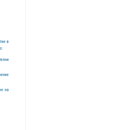
тие в
о:
телни
ление
не на