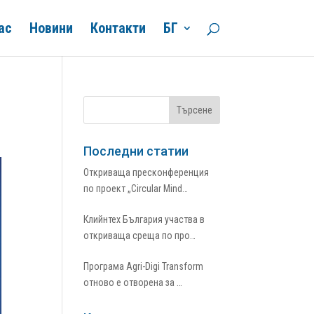
ас
Новини
Контакти
БГ
Последни статии
Откриваща пресконференция
по проект „Circular Mind…
Клийнтех България участва в
откриваща среща по про…
Програма Agri-Digi Transform
отново е отворена за …