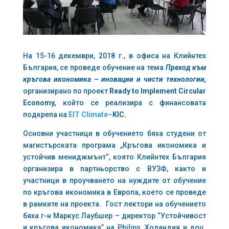
На 15-16 декември, 2018 г., в офиса на Клийнтех
България, се проведе обучение на тема
Преход към
кръгова икономика – иновации и чисти технологии,
организирано по проект
Ready to Implement Circular
Economy,
който се реализира с финансовата
подкрепа на
EIT Climate
–
KIC.
Основни участници в обучението бяха студени от
магистърската програма „Кръгова икономика и
устойчив мениджмънт“, която Клийнтех България
организира в партньорство с ВУЗФ, както и
участници в проучването на нуждите от oбучение
по кръгова икономика в Европа, което се проведе
в рамките на проекта. Гост лектори на обучението
бяха г-н Маркус Лаубшер – директор “Устойчивост
и кръгова икономика” на Philips, Холандия и доц.