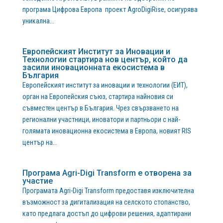
програма Цифрова Европа проект AgroDigiRise, осигурява
уникална...
Европейският Институт за Иновации и
Технологии стартира нов център, който да
засили иновационната екосистема в
България
Европейският институт за иновации и технологии (EИТ),
орган на Европейския съюз, стартира найновия си
съвместен център в България. Чрез свързването на
регионални участници, иноватори и партньори с най-
голямата иновационна екосистема в Европа, новият RIS
център на...
Програма Agri-Digi Transform е отворена за
участие
Програмата Agri-Digi Transform предоставя изключителна
възможност за дигитализация на селското стопанство,
като предлага достъп до цифрови решения, адаптирани