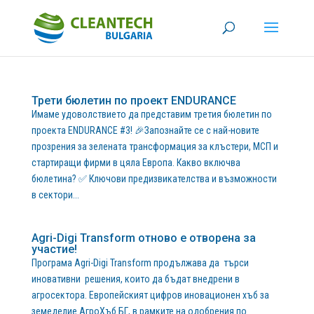
Трети бюлетин по проект ENDURANCE
Имаме удоволствието да представим третия бюлетин по
проекта ENDURANCE #3! 🎉Запознайте се с най-новите
прозрения за зелената трансформация за клъстери, МСП и
стартиращи фирми в цяла Европа. Какво включва
бюлетина? ✅ Ключови предизвикателства и възможности
в сектори...
Agri-Digi Transform отново е отворена за
участие!
Програма Agri-Digi Transform продължава да търси
иновативни решения, които да бъдат внедрени в
агросектора. Европейският цифров иновационен хъб за
земеделие АгроХъб.БГ, в рамките на одобрения по