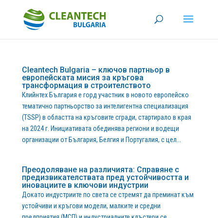
Cleantech Bulgaria – ключов партньор в
европейската мисия за кръгова
трансформация в строителството
Клийнтех България е горд участник в новото европейско
тематично партньорство за интелигентна специализация
(TSSP) в областта на кръговите сгради, стартирало в края
на 2024 г. Инициативата обединява региони и водещи
организации от България, Белгия и Португалия, с цел...
Преодоляване на различията: Справяне с
предизвикателствата пред устойчивостта и
иновациите в ключови индустрии
Докато индустриите по света се стремят да преминат към
устойчиви и кръгови модели, малките и средни
предприятия (МСП) и индустриалните клъстери се