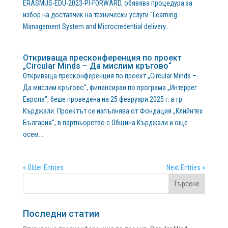
ERASMUS-EDU-2023-PI-FORWARD, обявява процедура за
избор на доставчик на технически услуги “Learning
Management System and Microcredential delivery...
Откриваща пресконференция по проект
„Circular Minds – Да мислим кръгово“
Откриваща пресконференция по проект „Circular Minds –
Да мислим кръгово“, финансиран по програма „Интеррег
Европа“, беше проведена на 25 февруари 2025 г. в гр.
Кърджали. Проектът се изпълнява от Фондация „Клийнтех
България“, в партньорство с Община Кърджали и още
осем...
« Older Entries
Next Entries »
Последни статии