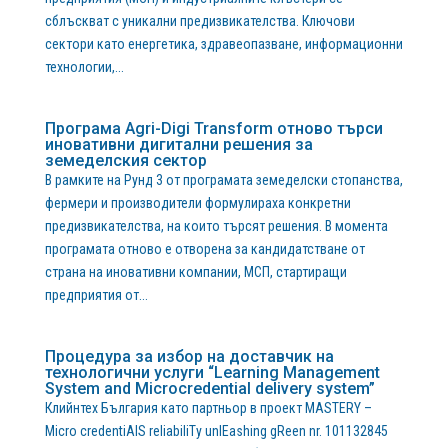
сблъскват с уникални предизвикателства. Ключови
сектори като енергетика, здравеопазване, информационни
технологии,...
Програма Agri-Digi Transform отново търси
иновативни дигитални решения за
земеделския сектор
В рамките на Рунд 3 от програмата земеделски стопанства,
фермери и производители формулираха конкретни
предизвикателства, на които търсят решения. В момента
програмата отново е отворена за кандидатстване от
страна на иновативни компании, МСП, стартиращи
предприятия от...
Процедура за избор на доставчик на
технологични услуги “Learning Management
System and Microcredential delivery system”
Клийнтех България като партньор в проект MASTERY –
Micro credentiAlS reliabiliTy unlEashing gReen nr. 101132845