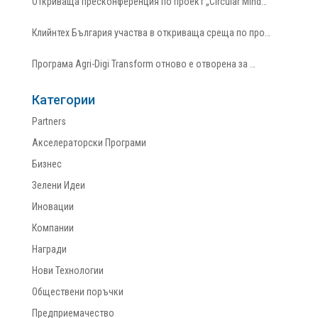
Откриваща пресконференция по проект „Circular Mind…
Клийнтех България участва в откриваща среща по про…
Програма Agri-Digi Transform отново е отворена за …
Категории
Partners
Акселераторски Програми
Бизнес
Зелени Идеи
Иновации
Компании
Награди
Нови Технологии
Обществени поръчки
Предприемачество