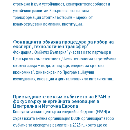
стремежа ѝ към устойчивост, конкурентоспособност и
устойчиво развитие. В сърцевината на тази
трансформация стоят клъстерите – мрежи от
взаимосвързани компании, институции...
Фондацията обявява процедура за избор на
експерт „технологичен трансфер“
Фондация „Клийнтех България“ участва като партньор в
Центъра за компетентност „Чисти технологии за устойчива
околна среда – води, отпадъци, енергия за кръгова
икономика“, финансиран по Програма „Научни
изследвания, иновации и дигитализация за интелигентна...
Присъединете се към събитието на EPAH с
фокус върху енергийната реновация в
Централна и Източна Европа
Консултативният център за енергийна бедност (EPAH) и
хърватската антена организация DOOR организират второ
събитие за експерти в рамките на 2025 г., което ще се