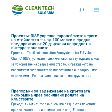
Проектът RISE укрепва европейските вериги
на стойността — над 100 малки и средни
предприятия от 20 държави напредват в
интеррегионалните
Проектът “Resilient Innovation Ecosystems for EU Value
Chains“ (RISE) успешно приключи своята двугодишна мисия
за ускоряване на сътрудничеството, изграждането на
капацитет и готовността за инвестиции в иновационните
екосистеми в Европа. Финансиран по инструмента за...
Препоръки за задвижване на кръговата
икономика чрез засилване ролята на
клъстерите
Преходът към кръгова икономика е едно от ключовите
предизвикателства и възможности пред Европа в