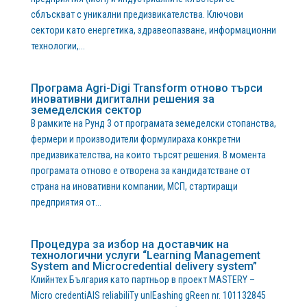
сблъскват с уникални предизвикателства. Ключови
сектори като енергетика, здравеопазване, информационни
технологии,...
Програма Agri-Digi Transform отново търси
иновативни дигитални решения за
земеделския сектор
В рамките на Рунд 3 от програмата земеделски стопанства,
фермери и производители формулираха конкретни
предизвикателства, на които търсят решения. В момента
програмата отново е отворена за кандидатстване от
страна на иновативни компании, МСП, стартиращи
предприятия от...
Процедура за избор на доставчик на
технологични услуги “Learning Management
System and Microcredential delivery system”
Клийнтех България като партньор в проект MASTERY –
Micro credentiAlS reliabiliTy unlEashing gReen nr. 101132845