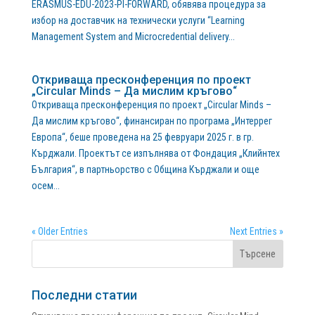
ERASMUS-EDU-2023-PI-FORWARD, обявява процедура за
избор на доставчик на технически услуги “Learning
Management System and Microcredential delivery...
Откриваща пресконференция по проект
„Circular Minds – Да мислим кръгово“
Откриваща пресконференция по проект „Circular Minds –
Да мислим кръгово“, финансиран по програма „Интеррег
Европа“, беше проведена на 25 февруари 2025 г. в гр.
Кърджали. Проектът се изпълнява от Фондация „Клийнтех
България“, в партньорство с Община Кърджали и още
осем...
« Older Entries
Next Entries »
Последни статии