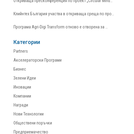
Откриваща пресконференция по проект „Circular Mind…
Клийнтех България участва в откриваща среща по про…
Програма Agri-Digi Transform отново е отворена за …
Категории
Partners
Акселераторски Програми
Бизнес
Зелени Идеи
Иновации
Компании
Награди
Нови Технологии
Обществени поръчки
Предприемачество