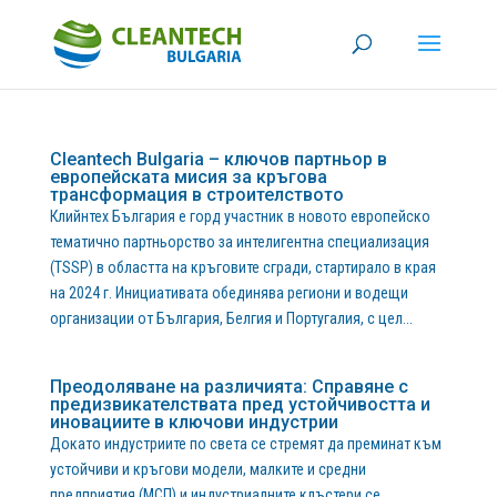
Cleantech Bulgaria – ключов партньор в
европейската мисия за кръгова
трансформация в строителството
Клийнтех България е горд участник в новото европейско
тематично партньорство за интелигентна специализация
(TSSP) в областта на кръговите сгради, стартирало в края
на 2024 г. Инициативата обединява региони и водещи
организации от България, Белгия и Португалия, с цел...
Преодоляване на различията: Справяне с
предизвикателствата пред устойчивостта и
иновациите в ключови индустрии
Докато индустриите по света се стремят да преминат към
устойчиви и кръгови модели, малките и средни
предприятия (МСП) и индустриалните клъстери се