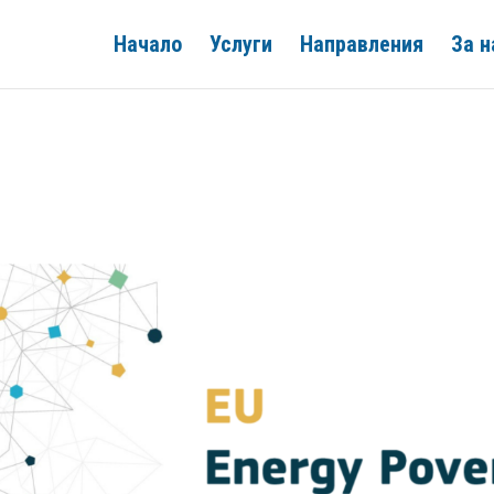
Начало
Услуги
Направления
За н