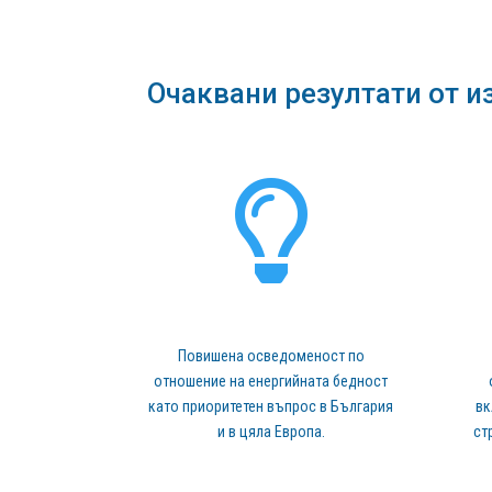
Очаквани резултати от и

Повишена осведоменост по
отношение на енергийната бедност
като приоритетен въпрос в България
вк
и в цяла Европа.
ст