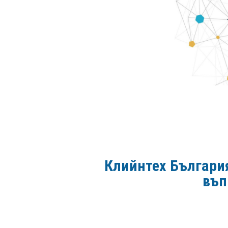
Клийнтех България
въп