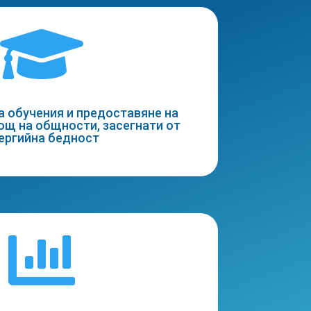

а обучения и предоставяне на
ощ на общности, засегнати от
ергийна бедност
