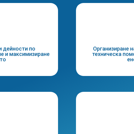

и дейности по
Организиране н
ие и максимизиране
техническа пом
ето
ен
