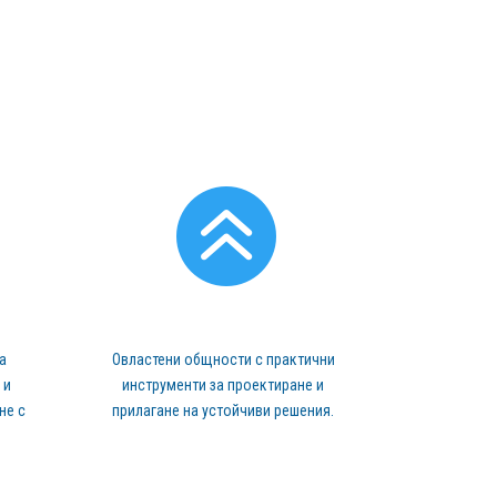

а
Овластени общности с практични
 и
инструменти за проектиране и
не с
прилагане на устойчиви решения.