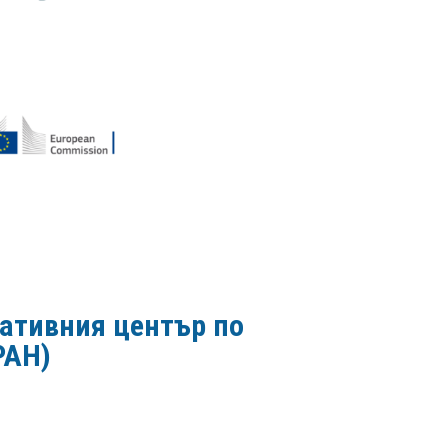
тативния център по
PAH)