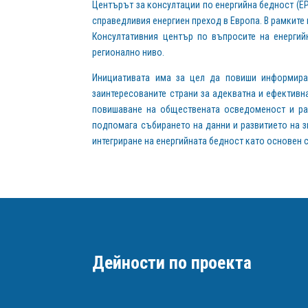
Центърът за консултации по енергийна бедност (EP
справедливия енергиен преход в Европа. В рамките н
Консултативния център по въпросите на енергий
регионално ниво.
Инициативата има за цел да повиши информиран
заинтересованите страни за адекватна и ефективн
повишаване на обществената осведоменост и раз
подпомага събирането на данни и развитието на з
интегриране на енергийната бедност като основен 
Дейности по проекта