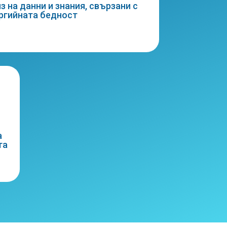
з на данни и знания, свързани с
ргийната бедност
а
та