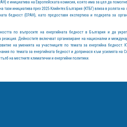
AH) е инициатива на Европейската комисия, която има за цел да помогне
а тази инициатива през 2025 Клийнтех България (КТБГ) влиза в ролята на п
ната бедност (EPAH), като предоставя експертиза и подкрепа за орга
остта по въпросите на енергийната бедност в България и да укреп
а реакция. Дейностите включват организиране на национални и междуна
витие на уменията на участниците по темата за енергийна бедност.
нания по темата за енергийната бедност и допринася към усилията на Сп
стълб на местните климатични и енергийни политики.