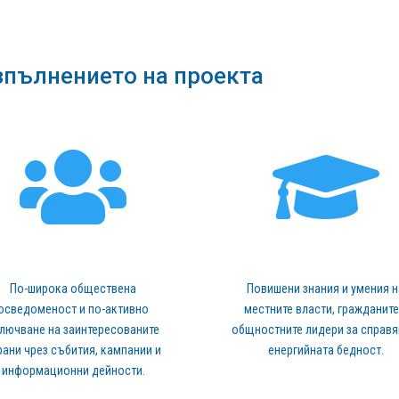
зпълнението на проекта


По-широка обществена
Повишени знания и умения н
осведоменост и по-активно
местните власти, гражданите
лючване на заинтересованите
общностните лидери за справя
рани чрез събития, кампании и
енергийната бедност.
информационни дейности.