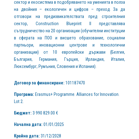
сектор и екосистема в подобряването на уменията в полза
на двойния – екологичен и цифров – преход. За да
отговори на предизвикателствата пред строителния
сектор, Construction Blueprint II представлява
сътрудничество на 20 организации (обучителни институции
в сферата на ПОО и висшето образование, социални
партньори, иновационни центрове и технологични
организации) от 10 европейски държави (Белгия,
България, Германия, Гърция, Ирландия, Италия,
Люксембург, Румъния, Словения и Испания).
Договор за финансиране:
101187470
Програма:
Erasmus+ Programme. Alliances for Innovation.
Lot 2.
Бюджет:
3 990 829.00 €
Начална дата:
01/01/2025
Крайна дата:
31/12/2028