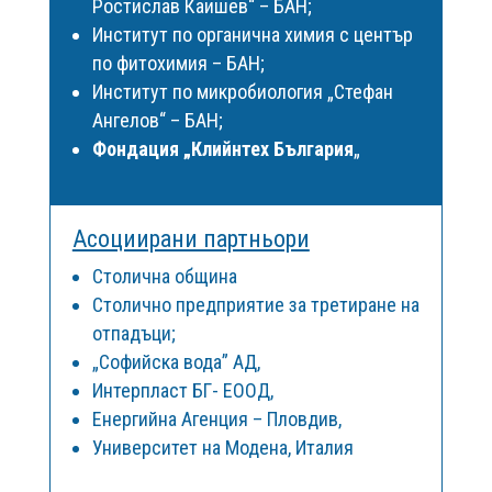
Ростислав Каишев“ – БАН;
Институт по органична химия с център
по фитохимия – БАН;
Институт по микробиология „Стефан
Ангелов“ – БАН;
Фондация „Клийнтех България
„
Асоциирани партньори
Столична община
Столично предприятие за третиране на
отпадъци;
„Софийска вода” АД,
Интерпласт БГ- ЕООД,
Енергийна Агенция – Пловдив,
Университет на Модена, Италия