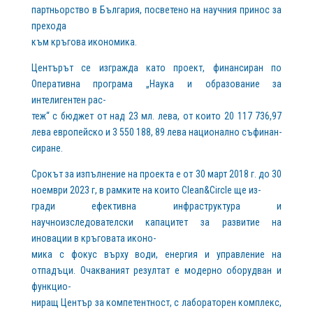
партньорство в България, посветено на научния принос за
прехода
към кръгова икономика.
Центърът се изгражда като проект, финансиран по
Оперативна програма „Наука и образование за
интелигентен рас-
теж“ с бюджет от над 23 мл. лева, от които 20 117 736,97
лева европейско и 3 550 188, 89 лева национално съфинан-
сиране.
Срокът за изпълнение на проекта е от 30 март 2018 г. до 30
ноември 2023 г, в рамките на които Clean&Circle ще из-
гради ефективна инфраструктура и
научноизследователски капацитет за развитие на
иновации в кръговата иконо-
мика с фокус върху води, енергия и управление на
отпадъци. Очакваният резултат е модерно оборудван и
функцио-
ниращ Център за компетентност, с лабораторен комплекс,