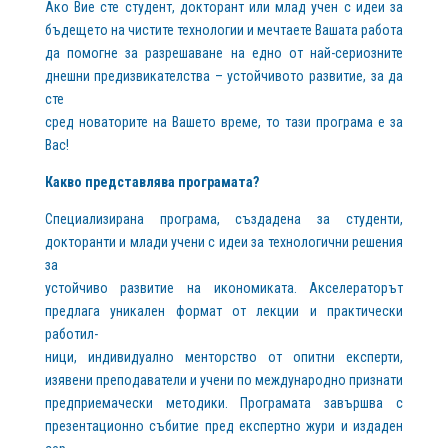
Ако Вие сте студент, докторант или млад учен с идеи за
бъдещето на чистите технологии и мечтаете Вашата работа
да помогне за разрешаване на едно от най-сериозните
днешни предизвикателства – устойчивото развитие, за да
сте
сред новаторите на Вашето време, то тази програма е за
Вас!
Какво представлява програмата?
Специализирана програма, създадена за студенти,
докторанти и млади учени с идеи за технологични решения
за
устойчиво развитие на икономиката. Акселераторът
предлага уникален формат от лекции и практически
работил-
ници, индивидуално менторство от опитни експерти,
изявени преподаватели и учени по международно признати
предприемачески методики. Програмата завършва с
презентационно събитие пред експертно жури и издаден