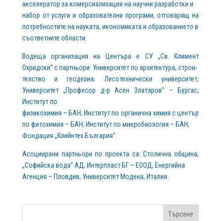
акселератор за комерсиализация на научни разработки и
набор от услуги и образователни програми, отговарящ на
потребностите на науката, икономиката и образованието в
съответните области.
Водеща организация на Центъра е СУ „Св. Климент
Охридски“ с партньори: Университет по архитектура, строи-
телство и геодезия; Лесотехнически университет;
Университет „Професор д-р Асен Златаров“ – Бургас;
Институт по
физикохимия – БАН; Институт по органична химия с център
по фитохимия – БАН; Институт по микробиология – БАН;
Фондация „Клийнтех България“.
Асоциирани партньори по проекта са: Столична община,
„Софийска вода” АД, Интерпласт БГ – ЕООД, Енергийна
Агенция – Пловдив, Университет Модена, Италия.