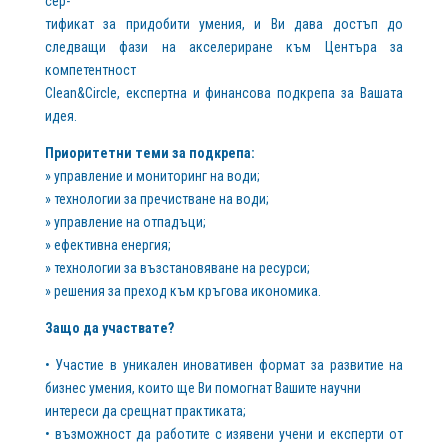
сер-
тификат за придобити умения, и Ви дава достъп до
следващи фази на акселериране към Центъра за
компетентност
Clean&Circle, експертна и финансова подкрепа за Вашата
идея.
Приоритетни теми за подкрепа:
» управление и мониторинг на води;
» технологии за пречистване на води;
» управление на отпадъци;
» ефективна енергия;
» технологии за възстановяване на ресурси;
» решения за преход към кръгова икономика.
Защо да участвате?
• Участие в уникален иновативен формат за развитие на
бизнес умения, които ще Ви помогнат Вашите научни
интереси да срещнат практиката;
• възможност да работите с изявени учени и експерти от