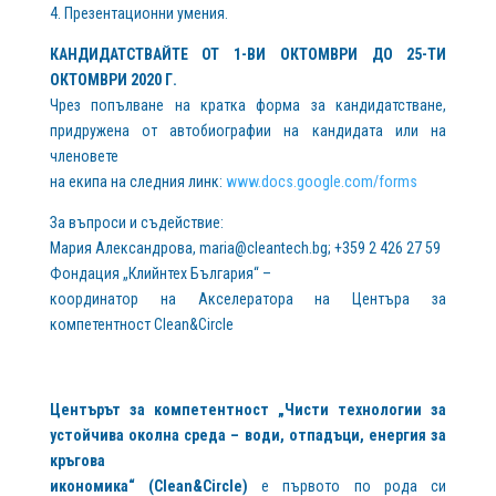
4. Презентационни умения.
КАНДИДАТСТВАЙТЕ ОТ 1-ВИ ОКТОМВРИ ДО 25-ТИ
ОКТОМВРИ 2020 Г.
Чрез попълване на кратка форма за кандидатстване,
придружена от автобиографии на кандидата или на
членовете
на екипа на следния линк:
www.docs.google.com/forms
За въпроси и съдействие:
Мария Александрова,
maria@cleantech.bg
; +359 2 426 27 59
Фондация „Клийнтех България“ –
координатор на Акселератора на Центъра за
компетентност Clean&Circle
Центърът за компетентност „Чисти технологии за
устойчива околна среда – води, отпадъци, енергия за
кръгова
икономика“ (Clean&Circle)
е първото по рода си