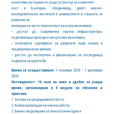
колектива на първия по рода си Център за компетент-
ност в България, обединяващ девет научно-
изследователски институти и университети в страната за
развитие на
иновации за чисти технологии и кръгова икономика;
• достъп до съвременна научна инфраструктура,
подпомагаща прехода към кръгова икономика;
• получавате сертификат за развитите нови знания и
предприемачески умения;
• достъп до експертиза и финансиране за последваща
подкрепа за идеята Ви.
Време за осъществяване:
1 ноември 2020 – 1 декември
2020
Натовареност: 16 часа на екип в удобно за учащи
време, организирани в 4 модула на обучение и
практика:
1. Основи на предприемачеството;
2. Комерсиализация на научна работа;
3. Бизнес моделиране за технологични идеи и