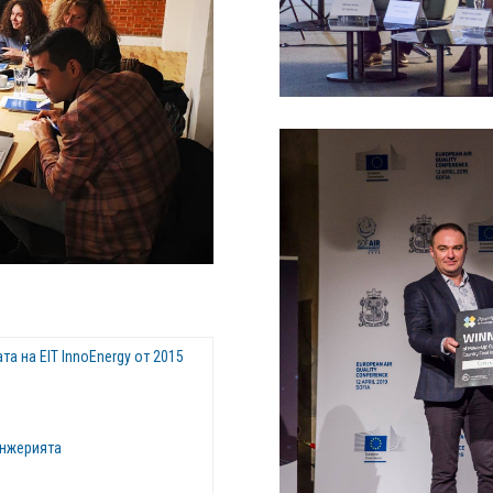
та на EIT InnoEnergy от 2015
анжерията