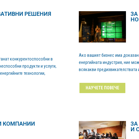
ВАТИВНИ РЕШЕНИЯ
ЗА
НО
Ако вашият бизнес има доказан
станат конкурентоспособни в
енергийната индустрия, ние мо
неспособни продукти и услуги,
всякакви предизвикателствата и
енергийните технологии,
НАУЧЕТЕ ПОВЕЧЕ
И КОМПАНИИ
ЗА
И 