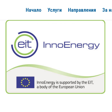
Начало
Услуги
Направления
За н