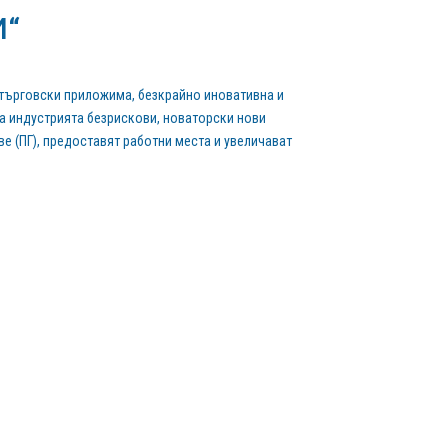
И“
е търговски приложима, безкрайно иновативна и
а индустрията безрискови, новаторски нови
ве (ПГ), предоставят работни места и увеличават