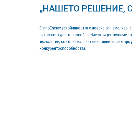
„НАШЕТО РЕШЕНИЕ, 
В InnoEnergy устойчивостта е повече от намаляван
силно конкурентоспособна. Ние осъществяваме тов
технологии, които намаляват енергийните разходи, 
конкурентоспособността.