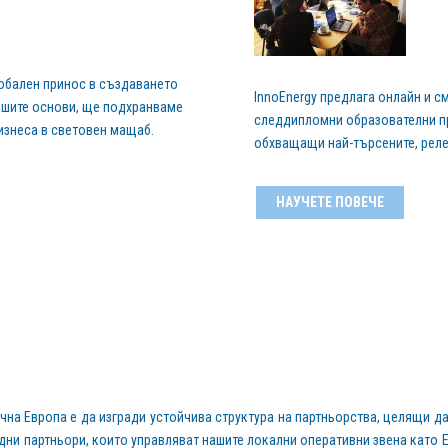
лобален принос в създаването
InnoEnergy предлага онлайн и с
вашите основи, ще подхранваме
следдипломни образователни пр
бизнеса в световен мащаб.
обхващащи най-търсените, релев
НАУЧЕТЕ ПОВЕЧЕ
очна Европа е да изгради устойчива структура на партньорства, целящи д
ни партньори, които управляват нашите локални оперативни звена като EIT