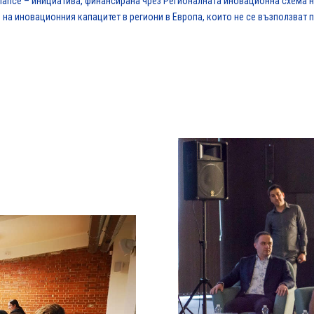
lliance – инициатива, финансирана чрез Регионалната иновационна схема 
не на иновационния капацитет в региони в Европа, които не се възползват п