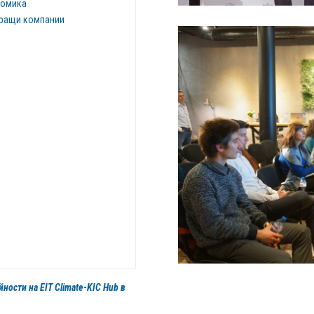
номика
тиращи компании
ости на EIT Climate-KIC Hub в
.