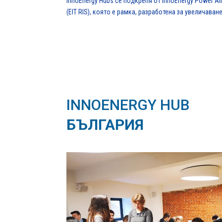
InnoEnergy Hubs се подкрепя от InnoEnergy Power A
(EIT RIS), която е рамка, разработена за увеличава
INNOENERGY HUB
БЪЛГАРИЯ