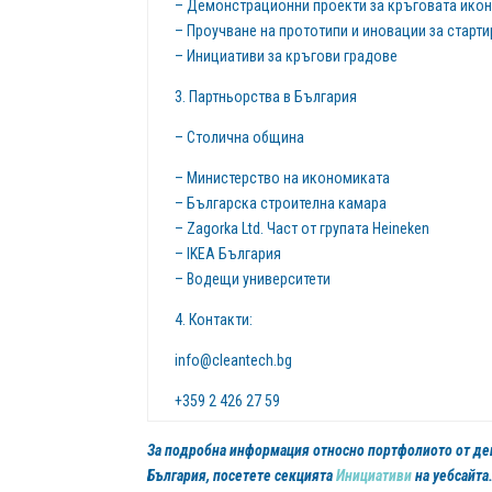
– Демонстрационни проекти за кръговата ико
– Проучване на прототипи и иновации за стар
– Инициативи за кръгови градове
3. Партньорства в България
– Столична община
– Министерство на икономиката
– Българска строителна камара
– Zagorka Ltd. Част от групата Heineken
– IKEA България
– Водещи университети
4. Контакти:
info@cleantech.bg
+359 2 426 27 59
За подробна информация относно портфолиото от дейн
България, посетете секцията
Инициативи
на уебсайта