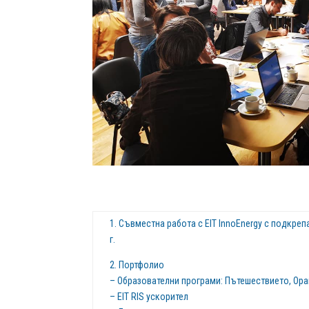
1. Съвместна работа с EIT InnoEnergy с подкрепа
г.
2. Портфолио
– Образователни програми: Пътешествието, Ор
– EIT RIS ускорител