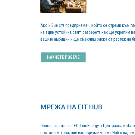
Ако и Вие сте предприемач, който се стреми към г
на един устойчив свят, разберете как ще укрепим 
вашите амбиции и ще смекчим риска от растеж на 
НАУЧЕТЕ ПОВЕЧЕ
МРЕЖА НА EIT HUB
Основната цел на EIT InnoEnergy в Централна и Изт
постигнем това, ние изградихме мрежа Hub с надежд