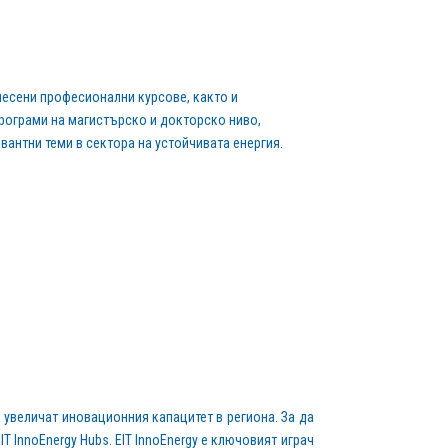
месени професионални курсове, както и
ограми на магистърско и докторско ниво,
антни теми в сектора на устойчивата енергия.
а увеличат иновационния капацитет в региона. За да
 InnoEnergy Hubs. EIT InnoEnergy е ключовият играч