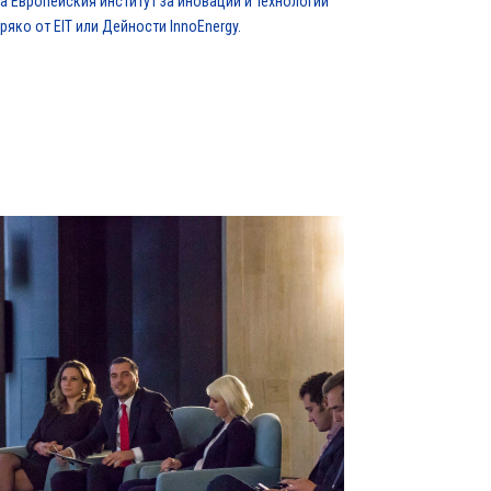
на Европейския институт за иновации и технологии
ряко от EIT или Дейности InnoEnergy.