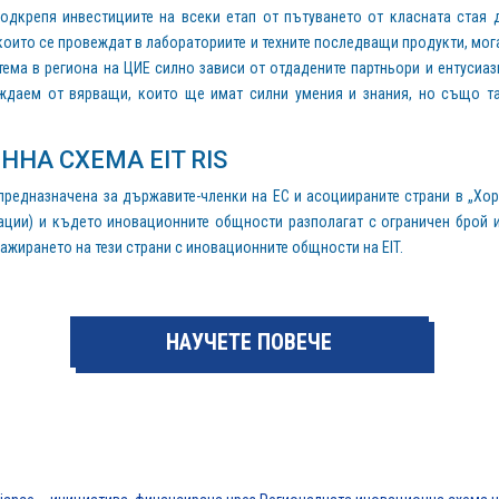
подкрепя инвестициите на всеки етап от пътуването от класната стая д
които се провеждат в лабораториите и техните последващи продукти, мо
ема в региона на ЦИЕ силно зависи от отдадените партньори и ентусиа
уждаем от вярващи, които ще имат силни умения и знания, но също 
НА СХЕМА EIT RIS
е предназначена за държавите-членки на ЕС и асоциираните страни в „Хо
ации) и където иновационните общности разполагат с ограничен брой и
ажирането на тези страни с иновационните общности на EIT.
НАУЧЕТЕ ПОВЕЧЕ