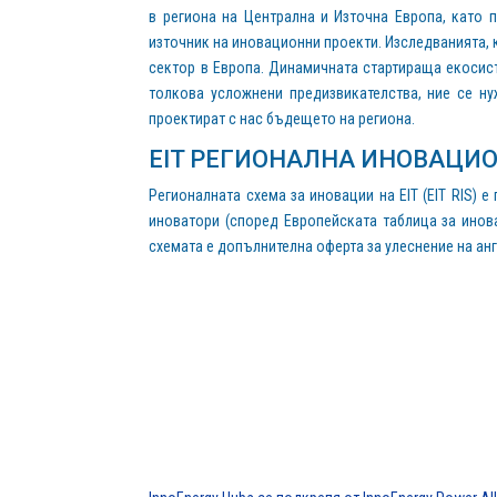
в региона на Централна и Източна Европа, като 
източник на иновационни проекти. Изследванията, 
сектор в Европа. Динамичната стартираща екосист
толкова усложнени предизвикателства, ние се н
проектират с нас бъдещето на региона.
EIT РЕГИОНАЛНА ИНОВАЦИОН
Регионалната схема за иновации на EIT (EIT RIS) 
иноватори (според Европейската таблица за инов
схемата е допълнителна оферта за улеснение на анг