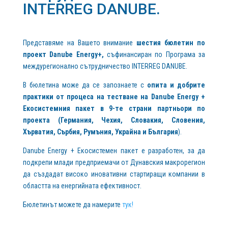
INTERREG DANUBE.
Представяме на Вашето внимание
шестия
бюлетин по
проект Danube Energy+,
съфинансиран по Програма за
междурегионално сътрудничество INTERREG DANUBE.
В бюлетина може да се запознаете с
опита
и
добрите
практики
от процес
а
на
тестване
на Danube Energy +
Екосистем
ния
пакет в 9-те страни партньори
по
проекта
(Германия, Чехия, Словакия, Словения,
Хърватия, Сърбия, Румъния, Украйна и България
).
Danube Energy + Екосистемен пакет е разработен, за да
подкрепи млади предприемачи от Дунавския макрорегион
да създадат високо иновативни стартиращи компании в
областта на енергийната ефективност.
Бюлетинът можете да намерите
тук!