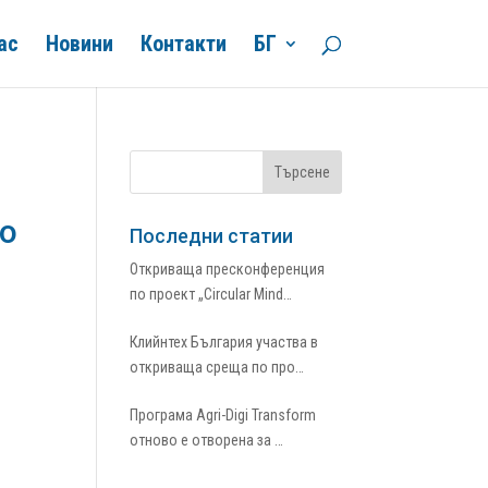
ас
Новини
Контакти
БГ
о
Последни статии
Откриваща пресконференция
по проект „Circular Mind…
Клийнтех България участва в
откриваща среща по про…
Програма Agri-Digi Transform
отново е отворена за …