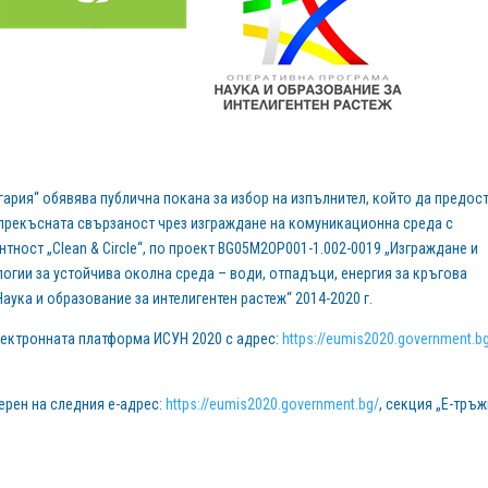
гария“ обявява публична покана за избор на изпълнител, който да предос
епрекъсната свързаност чрез изграждане на комуникационна среда с
тност „Clean & Circle“, по проект BG05M2OP001-1.002-0019 „Изграждане и
логии за устойчива околна среда – води, отпадъци, енергия за кръгова
ука и образование за интелигентен растеж“ 2014-2020 г.
ектронната платформа ИСУН 2020 с адрес:
https://eumis2020.government.b
рен на следния е-адрес:
https://eumis2020.government.bg/
, секция „Е-тръ