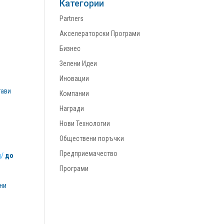
Категории
Partners
Акселераторски Програми
Бизнес
Зелени Идеи
Иновации
тави
Компании
Награди
Нови Технологии
Обществени поръчки
Предприемачество
g/
до
Програми
жни