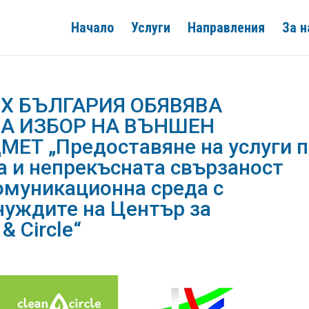
Начало
Услуги
Направления
За н
Х БЪЛГАРИЯ ОБЯВЯВА
А ИЗБОР НА ВЪНШЕН
ЕТ „Предоставяне на услуги п
а и непрекъсната свързаност
омуникационна среда с
нуждите на Център за
& Circle“