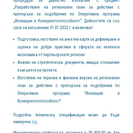
процедура за директно възлагане с предмет
„Разработване на регионален план за действие с
препоръки за подобрения по Оперативна програма
„Иновации и Конкурентоспособност“. Дейностите са със
срок на изпълнение 31.01.2022 г. и включват:
Подготовка, изготвяне на анкетни карти за дефиниране и
оценка на добри практики в сферата на зелената
икономика от партньорските региони
Анализ на стратегически документи, имащи отношение
към целта на проекта
Изготвяне на чернова и финална версия на регионален
план за действие с препоръки за подобрения по
Оперативна програма “Иновации и
Конкурентоспособност”
Подробна техническа спецификация може да бъде
намерена
тук
.
Максималната стойност на договора е 29 950,00 лв. без