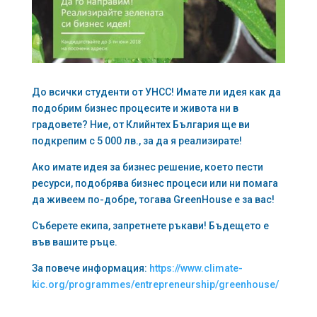
До всички студенти от УНСС! Имате ли идея как да
подобрим бизнес процесите и живота ни в
градовете? Ние, от Клийнтех България ще ви
подкрепим с 5 000 лв., за да я реализирате!
Ако имате идея за бизнес решение, което пести
ресурси, подобрява бизнес процеси или ни помага
да живеем по-добре, тогава GreenHouse е за вас!
Съберете екипа, запретнете ръкави! Бъдещето е
във вашите ръце.
За повече информация:
https://www.climate-
kic.org/programmes/entrepreneurship/greenhouse/