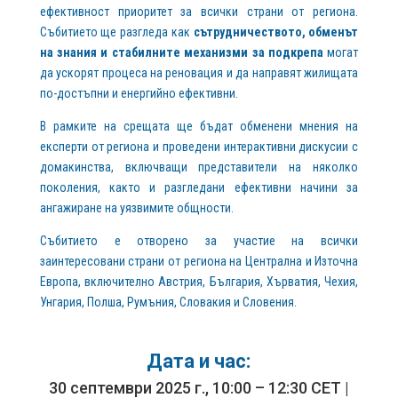
ефективност приоритет за всички страни от региона.
Събитието ще разгледа как
сътрудничеството, обменът
на знания и стабилните механизми за подкрепа
могат
да ускорят процеса на реновация и да направят жилищата
по-достъпни и енергийно ефективни.
В рамките на срещата ще бъдат обменени мнения на
експерти от региона и проведени интерактивни дискусии с
домакинства, включващи представители на няколко
поколения, както и разгледани ефективни начини за
ангажиране на уязвимите общности.
Събитието е отворено за участие на всички
заинтересовани страни от региона на Централна и Източна
Европа, включително Австрия, България, Хърватия, Чехия,
Унгария, Полша, Румъния, Словакия и Словения.
Дата и час:
30 септември 2025 г., 10:00 – 12:30 CET |