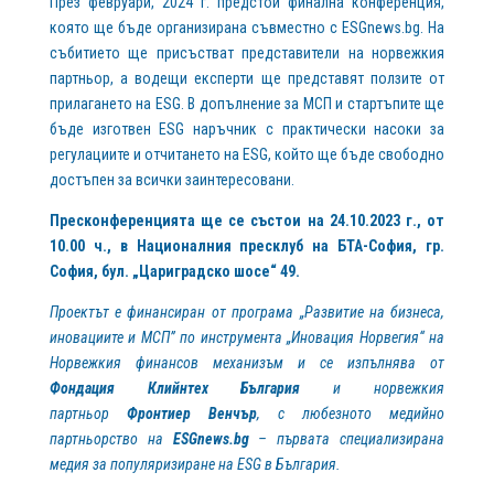
През февруари, 2024 г. предстои финална конференция,
която ще бъде организирана съвместно с ESGnews.bg. На
събитието ще присъстват представители на норвежкия
партньор, а водещи експерти ще представят ползите от
прилагането на ESG. В допълнение за МСП и стартъпите ще
бъде изготвен ESG наръчник с практически насоки за
регулациите и отчитането на ESG, който ще бъде свободно
достъпен за всички заинтересовани.
Пресконференцията ще се състои на 24.10.2023 г., от
10.00 ч., в Националния пресклуб на БТА-София, гр.
София, бул. „Цариградско шосе“ 49.
Проектът е финансиран от програма „Развитие на бизнеса,
иновациите и МСП” по инструмента „Иновация Норвегия“ на
Норвежкия финансов механизъм и се изпълнява от
Фондация Клийнтех България
и норвежкия
партньор
Фронтиер Венчър
, с любезното медийно
партньорство на
ESGnews.
bg
–
първата специализирана
медия за популяризиране на
ESG
в България.