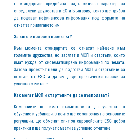
г. стандартите придобиват задължителен характер за
определени дружества в ЕС и България, които ще трябва
да подават нефинансова информация под формата на
отчет за прилагането им.
За кого е полезен проектът?
Към момента стандартите се отнасят най-вече към
големите дружества, но засягат и МСП и стартъпи, които
имат нужда от систематизирана информация по темата.
Затова проектът цели да подготви МСП и стартъпите за
ползите от ESG и да им даде практически насоки за
успешно отчитане.
Как могат МСП и стартъпите да се възползват?
Компаниите ще имат възможността да участват в
обучение и уебинари, в които ще се запознаят с основните
регулации, ще обменят опит за европейските ESG добри
практики и ще получат съвети за успешно отчитане.