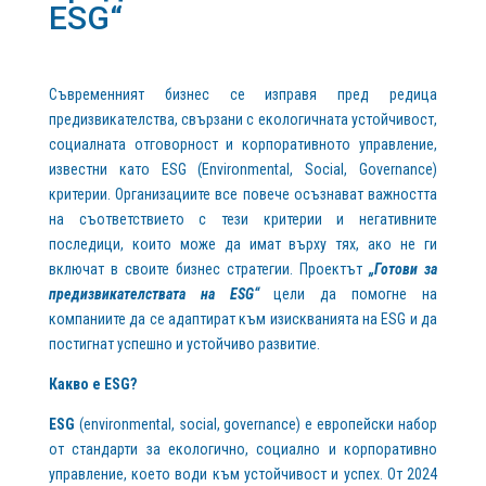
ESG“
Съвременният бизнес се изправя пред редица
предизвикателства, свързани с екологичната устойчивост,
социалната отговорност и корпоративното управление,
известни като ESG (Environmental, Social, Governance)
критерии. Организациите все повече осъзнават важността
на съответствието с тези критерии и негативните
последици, които може да имат върху тях, ако не ги
включат в своите бизнес стратегии. Проектът
„Готови за
предизвикателствата на ESG“
цели да помогне на
компаниите да се адаптират към изискванията на ESG и да
постигнат успешно и устойчиво развитие.
Какво е E
SG?
ЕSG
(environmental, social, governance) e европейски набор
от стандарти за екологично, социално и корпоративно
управление, което води към устойчивост и успех. От 2024