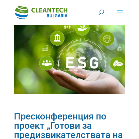
Пресконференция по
проект „Готови за
предизвикателствата на