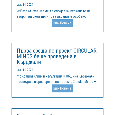
окт. 14, 2024
🎉Развълнувани сме да споделим пускането на
втория ни бюлетин и това издание е особено
специално! 🚀 📚 Основни Акценти: Ние официално
Виж Повече
финализирахме нашия Наръчник и изчерпателни
учебни материали относно: Предприемачество и
иновации за устойчивост – Инструменти за...
Първа среща по проект CIRCULAR
MINDS беше проведена в
Кърджали
окт. 14, 2024
Фондация Клийнтех България и Община Кърджали
проведоха първа среща по проект „Circular Minds –
Да мислим кръгово“, финансиран по програма
Виж Повече
„Интеррег Европа“, на 30 септември 2024 г. в гр.
Кърджали. В събитието взеха участие
представители на местната администрация,...