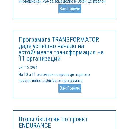
иновационен хъб за земеделие в Южен централен
регион - АгроХъб.БГ , предоставящ безвъзмездни
Виж Повече
услуги в рамките на одобрения по програма
"Цифрова Европа" проект AgroDigiRise, представя
поредица от обучения подходящи за малки...
Програмата TRANSFORMATOR
даде успешно начало на
устойчивата трансформация на
11 организации
окт. 15, 2024
На 10 и 11 октомври се проведе първото
присъствено събитие от програмата
TRANSFORMATOR, изцяло фокусирано върху
Виж Повече
подпомагането на устойчивата трансформация на
участващите 11 организации. По време на
двудневния интензивен Bootcamp, те имаха
възможността да черпят опит...
Втори бюлетин по проект
ENDURANCE