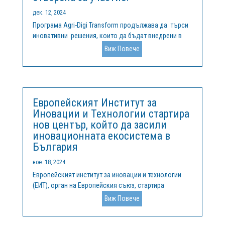
дек. 12, 2024
Програма Agri-Digi Transform продължава да търси
иновативни решения, които да бъдат внедрени в
агросектора. Европейският цифров иновационен
Виж Повече
хъб за земеделие АгроХъб.БГ, в рамките на
одобрения по програма Цифрова Европа проект
AgroDigiRise, осигурява уникална...
Европейският Институт за
Иновации и Технологии стартира
нов център, който да засили
иновационната екосистема в
България
ное. 18, 2024
Европейският институт за иновации и технологии
(EИТ), орган на Европейския съюз, стартира
найновия си съвместен център в България. Чрез
Виж Повече
свързването на регионални участници, иноватори и
партньори с най-голямата иновационна екосистема