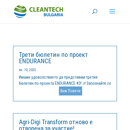
Трети бюлетин по проект
ENDURANCE
ян. 10, 2025
Имаме удоволствието да представим третия
бюлетин по проекта ENDURANCE #3! 🎉Запознайте се
с най-новите прозрения за зелената трансформация
Виж Повече
за клъстери, МСП и стартиращи фирми в цяла
Европа. Какво включва бюлетина? ✅ Ключови
предизвикателства и възможности в сектори...
Agri-Digi Transform отново е
отворена за участие!