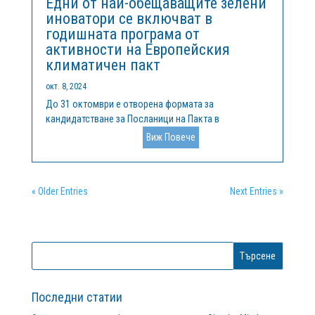
Едни от най-обещаващите зелени
иноватори се включват в
годишната програма от
активности на Европейския
климатичен пакт
окт. 8, 2024
До 31 октомври е отворена формата за
кандидатстване за Посланици на Пакта в
Европа03.10.2024, София --- Европейският
Виж Повече
климатичен пакт в България и Националният
координатор у нас Клийнтех България представиха
новата годишна програма от събития и активности
« Older Entries
Next Entries »
по време на...
Последни статии