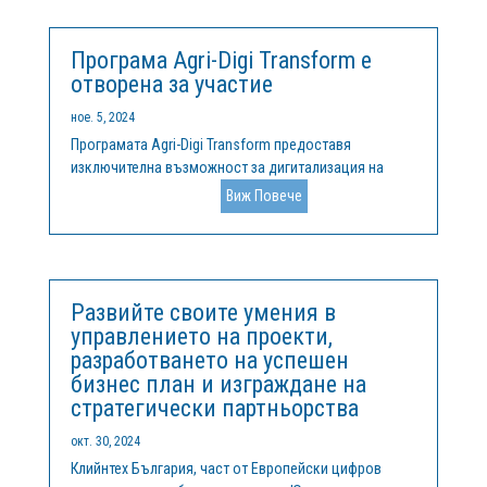
в Европа, новият RIS център на...
Програма Agri-Digi Transform е
отворена за участие
ное. 5, 2024
Програмата Agri-Digi Transform предоставя
изключителна възможност за дигитализация на
селското стопанство, като предлага достъп до
Виж Повече
цифрови решения, адаптирани към специфичните
изисквания на производствените процеси. Главна
цел на Agri-Digi Transform е да свърже...
Развийте своите умения в
управлението на проекти,
разработването на успешен
бизнес план и изграждане на
стратегически партньорства
окт. 30, 2024
Клийнтех България, част от Европейски цифров