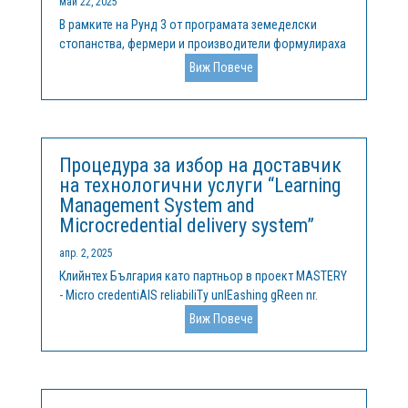
май 22, 2025
В рамките на Рунд 3 от програмата земеделски
стопанства, фермери и производители формулираха
конкретни предизвикателства, на които търсят
Виж Повече
решения. В момента програмата отново е отворена
за кандидатстване от страна на иновативни
компании, МСП, стартиращи предприятия от...
Процедура за избор на доставчик
на технологични услуги “Learning
Management System and
Microcredential delivery system”
апр. 2, 2025
Клийнтех България като партньор в проект MASTERY
- Micro credentiAlS reliabiliTy unlEashing gReen nr.
101132845 ERASMUS-EDU-2023-PI-FORWARD, обявява
Виж Повече
процедура за избор на доставчик на технически
услуги “Learning Management System and
Microcredential delivery system”....