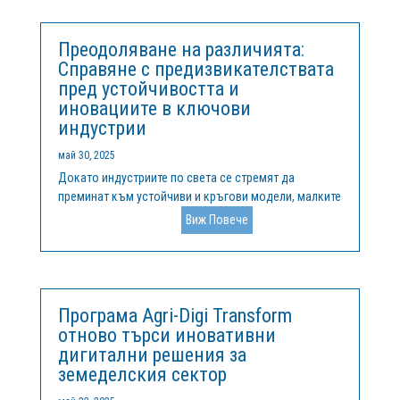
организации от България, Белгия и Португалия, с
цел...
Преодоляване на различията:
Справяне с предизвикателствата
пред устойчивостта и
иновациите в ключови
индустрии
май 30, 2025
Докато индустриите по света се стремят да
преминат към устойчиви и кръгови модели, малките
и средни предприятия (МСП) и индустриалните
Виж Повече
клъстери се сблъскват с уникални
предизвикателства. Ключови сектори като
енергетика, здравеопазване, информационни
технологии,...
Програма Agri-Digi Transform
отново търси иновативни
дигитални решения за
земеделския сектор