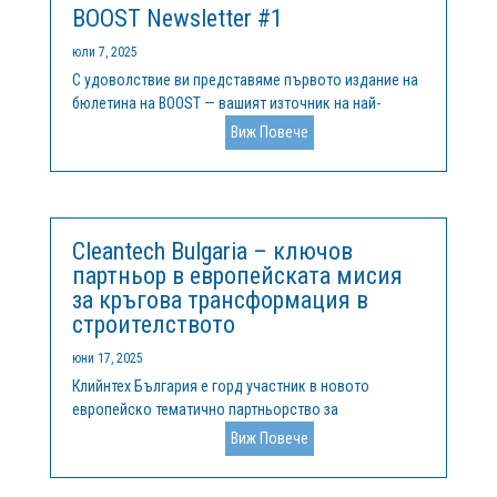
BOOST Newsletter #1
юли 7, 2025
С удоволствие ви представяме първото издание на
бюлетина на BOOST — вашият източник на най-
новата информация за това как се справяме с
Виж Повече
различията в областта на научните изследвания и
иновациите в Европа. В този брой ще откриете: 🌍
Предизвикателството и нашата амбиция...
Cleantech Bulgaria – ключов
партньор в европейската мисия
за кръгова трансформация в
строителството
юни 17, 2025
Клийнтех България е горд участник в новото
европейско тематично партньорство за
интелигентна специализация (TSSP) в областта на
Виж Повече
кръговите сгради, стартирало в края на 2024 г.
Инициативата обединява региони и водещи