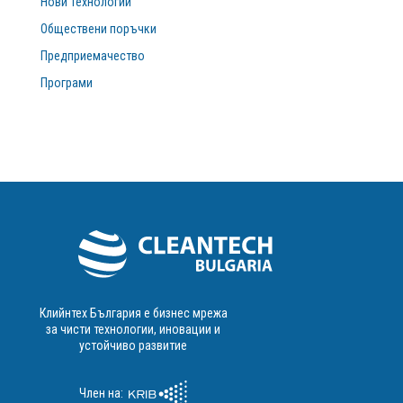
Нови Технологии
Обществени поръчки
Предприемачество
Програми
Клийнтех България е бизнес мрежа
за чисти технологии, иновации и
устойчиво развитие
Член на: