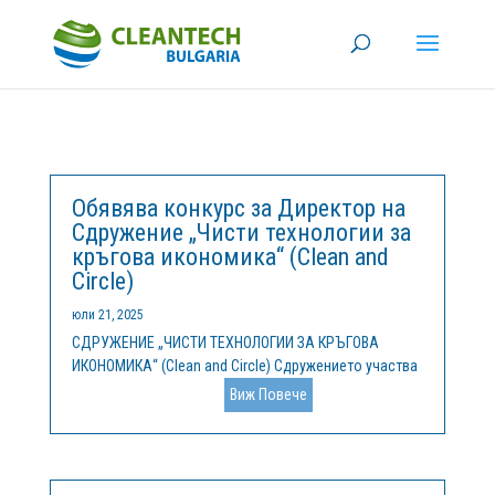
Обявява конкурс за Директор на
Сдружение „Чисти технологии за
кръгова икономика“ (Clean and
Circle)
юли 21, 2025
СДРУЖЕНИЕ „ЧИСТИ ТЕХНОЛОГИИ ЗА КРЪГОВА
ИКОНОМИКА“ (Clean and Circle) Сдружението участва
като партньор в Центъра за компетентност „Чисти
Виж Повече
технологии за устойчива околна среда - води,
отпадъци, енергия за кръгова икономика“,
финансиран по Програма „Научни изследвания,...