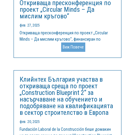
Откриваща пресконференция по
проект „Circular Minds – Да
мислим кръгово“
фев. 27, 2025
Откриваща пресконференция по проект „Circular
Minds – Да мислим кръгово“, финансиран по
програма „Интеррег Европа“, беше проведена на 25
Виж Повече
февруари 2025 г. в гр. Кърджали. Проектът се
изпълнява от Фондация „Клийнтех България“, в
партньорство с Община Кърджали и още осем...
Клийнтех България участва в
откриваща среща по проект
„Construction Blueprint 2“ за
насърчаване на обучението и
подобряване на квалификацията
в сектор строителство в Европа
фев. 20, 2025
Fundación Laboral de la Construcción беше домакин