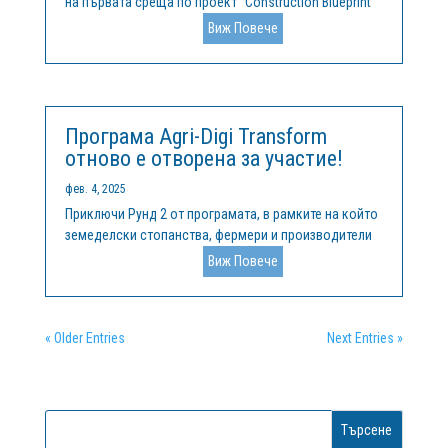
на първата среща по проект "Construction Blueprint
2" в централата си в Мадрид на 11 и 12 февруари.
Виж Повече
Тази инициатива, съфинансирана от програмата
"Еразъм+" на Европейския съюз, има за цел да
надгради напредъка,...
Програма Agri-Digi Transform
отново е отворена за участие!
фев. 4, 2025
Приключи Рунд 2 от програмата, в рамките на който
земеделски стопанства, фермери и производители
формулираха конкретни предизвикателства, в
Виж Повече
отговор на които иновативни компании и стартъпи
предложиха своите решения. Стартираме Рунд 3 от
програма Agri-Digi Transform,...
« Older Entries
Next Entries »