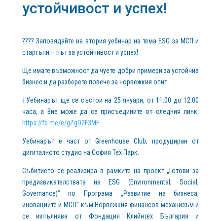
устойчивост и успех!
???? Заповядайте на втория уебинар на тема ESG за МСП и
стартъпи – път за устойчивост и успех!
Ще имате възможност да чуете добри примери за устойчив
бизнес и да разберете повече за норвежкия опит.
ℹ️ Уебинарът ще се състои на 25 януари, от 11:00 до 12:00
часа, а Вие може да се присъедините от следния линк:
https://fb.me/e/gZgD2F3MF
Уебинарът е част от Greenhouse Club, продуциран от
дигиталното студио на София Тех Парк.
Събитието се реализира в рамките на проект „Готови за
предизвикателствата на ESG (Environmental, Social,
Governance)” по Програма „Развитие на бизнеса,
иновациите и МСП” към Норвежкия финансов механизъм и
се изпълнява от Фондация Клийнтех България и