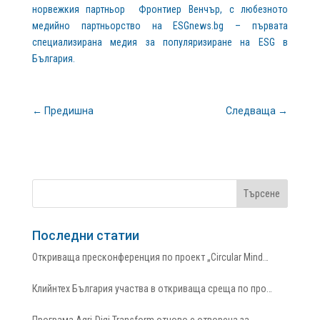
норвежкия партньор Фронтиер Венчър, с любезното
медийно партньорство на ESGnews.bg – първата
специализирана медия за популяризиране на ESG в
България.
←
Предишна
Следваща
→
Последни статии
Откриваща пресконференция по проект „Circular Mind…
Клийнтех България участва в откриваща среща по про…