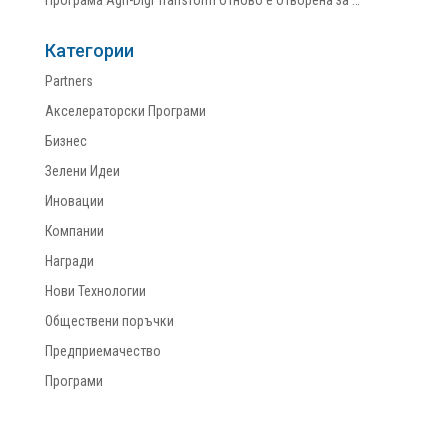
Програма Agri-Digi Transform отново е отворена за …
Категории
Partners
Акселераторски Програми
Бизнес
Зелени Идеи
Иновации
Компании
Награди
Нови Технологии
Обществени поръчки
Предприемачество
Програми