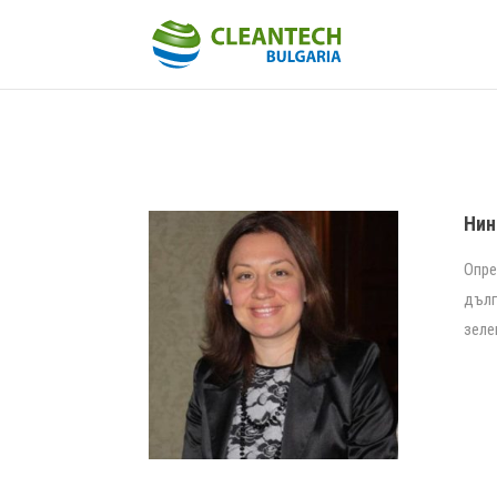
Нин
Опре
дълг
зеле