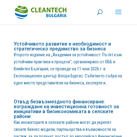
Устойчивото развитие е необходимост и
стратегическо предимство за бизнеса
Второто издание на „Академия за устойчивост: Пътят към
устойчиви практики и процеси“, организирано от ОББ и
Клийнтех България, се проведе на 11 юни 2026 г. в
Експозиционен център Флора Бургас. Събитието събра на
едно място представители на бизнеса, експерти и...
Отвъд безвъзмездното финансиране:
изграждане на инвестиционна готовност за
инициативи в биоикономиката в селските
райони
Как иноваторите в селските райони могат да укрепят
своите бизнес модели, партньорства и възможности за
растеж, за да получат достъп до европейско финансиране