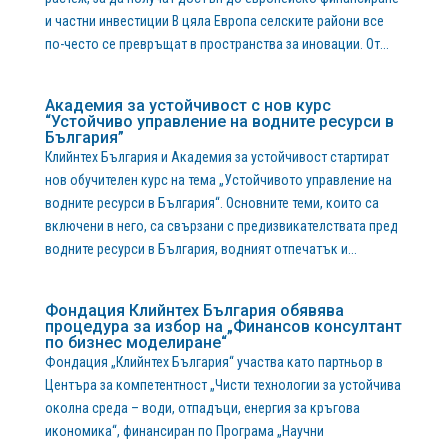
и частни инвестиции В цяла Европа селските райони все
по-често се превръщат в пространства за иновации. От...
Академия за устойчивост с нов курс
“Устойчиво управление на водните ресурси в
България”
Клийнтех България и Академия за устойчивост стартират
нов обучителен курс на тема „Устойчивото управление на
водните ресурси в България“. Основните теми, които са
включени в него, са свързани с предизвикателствата пред
водните ресурси в България, водният отпечатък и...
Фондация Клийнтех България обявява
процедура за избор на „Финансов консултант
по бизнес моделиране“
Фондация „Клийнтех България“ участва като партньор в
Центъра за компетентност „Чисти технологии за устойчива
околна среда – води, отпадъци, енергия за кръгова
икономика“, финансиран по Програма „Научни