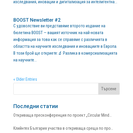
изследвания, иновации и дигитализация за интелигентна...
BOOST Newsletter #2
С удоволствие ви представяме второто издание на
бюлетина BOOST — вашият източник на най-новата
информация за това как се справяме с различията в
областта на научните изследвания и иновациите в Европа.
В този брой ще откриете:🔬 Разлика в комерсиализацията
на научните...
« Older Entries
Последни статии
Откриваща пресконференция по проект „Circular Mind…
Клийнтех България участва в откриваща среща по про…