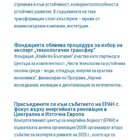
стремежа ѝ към устойчивост, конкурентоспособност и
устойчиво развитие. В сърцевината на тази
трансформация стоят клъстерите – мрежи от
взаимосвързани компании, институции...
Фондацията обявява процедура за избор на
експерт „технологичен трансфер“
Фондация „Клийнтех България“ участва като партньор в
Центъра за компетентност „Чисти технологии за устойчива
околна среда – води, отпадъци, енергия за кръгова
икономика“, финансиран по Програма „Научни
изследвания, иновации и дигитализация за интелигентна...
Присъединете се към събитието на EPAH с
фокус върху енергийната реновация в
Централна и Източна Европа
Консултативният център за енергийна бедност (EPAH) и
хърватската антена организация DOOR организират второ
събитие за експерти в рамките на 2025 г., което ще се