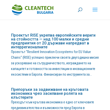
Проектът RISE укрепва европейските вериги
на стойността — над 100 малки и средни
предприятия от 20 държави напредват в
интеррегионалните
Проектът “Resilient Innovation Ecosystems for EU Value
Chains“ (RISE) успешно приключи своята двугодишна мисия
за ускоряване на сътрудничеството, изграждането на
капацитет и готовността за инвестиции в иновационните
екосистеми в Европа. Финансиран по инструмента за...
Препоръки за задвижване на кръговата
икономика чрез засилване ролята на
клъстерите
Преходът към кръгова икономика е едно от ключовите
предизвикателства и възможности пред Европа в