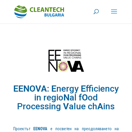
EENOVA: E
nergy
E
fficiency
in regio
N
al f
O
od
Processing
V
alue ch
A
ins
Проектът
EENOVA
е посветен на преодоляването на