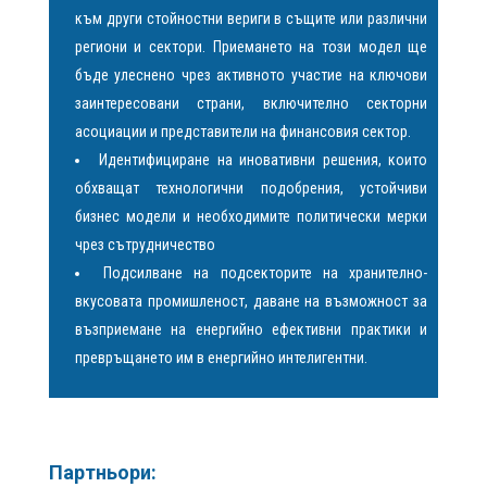
към други стойностни вериги в същите или различни
региони и сектори. Приемането на този модел ще
бъде улеснено чрез активното участие на ключови
заинтересовани страни, включително секторни
асоциации и представители на финансовия сектор.
Идентифициране на иновативни решения, които
обхващат технологични подобрения, устойчиви
бизнес модели и необходимите политически мерки
чрез сътрудничество
Подсилване на подсекторите на хранително-
вкусовата промишленост, даване на възможност за
възприемане на енергийно ефективни практики и
превръщането им в енергийно интелигентни.
Партньори: