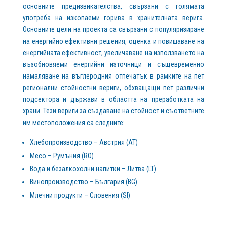
основните предизвикателства, свързани с голямата
употреба на изкопаеми горива в хранителната верига.
Основните цели на проекта са свързани с популяризиране
на енергийно ефективни решения, оценка и повишаване на
енергийната ефективност, увеличаване на използването на
възобновяеми енергийни източници и същевременно
намаляване на въглеродния отпечатък в рамките на пет
регионални стойностни вериги, обхващащи пет различни
подсектора и държави в областта на преработката на
храни. Тези вериги за създаване на стойност и съответните
им местоположения са следните:
Хлебопроизводство – Австрия (AT)
Месо – Румъния (RO)
Вода и безалкохолни напитки – Литва (LT)
Винопроизводство – България (BG)
Млечни продукти – Словения (SI)