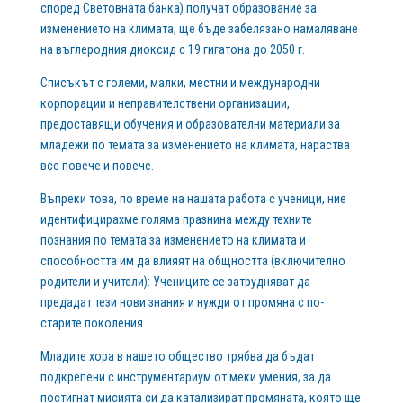
според Световната банка) получат образование за
изменението на климата, ще бъде забелязано намаляване
на въглеродния диоксид с 19 гигатона до 2050 г.
Списъкът с големи, малки, местни и международни
корпорации и неправителствени организации,
предоставящи обучения и образователни материали за
младежи по темата за изменението на климата, нараства
все повече и повече.
Въпреки това, по време на нашата работа с ученици, ние
идентифицирахме голяма празнина между техните
познания по темата за изменението на климата и
способността им да влияят на общността (включително
родители и учители): Учениците се затрудняват да
предадат тези нови знания и нужди от промяна с по-
старите поколения.
Младите хора в нашето общество трябва да бъдат
подкрепени с инструментариум от меки умения, за да
постигнат мисията си да катализират промяната, която ще