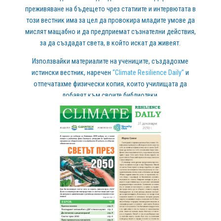
преживяване на бъдещето чрез статиите и интервютата в
този вестник има за цел да провокира младите умове да
мислят мащабно и да предприемат съзнателни действия,
за да създадат света, в който искат да живеят.
Използвайки материалите на учениците, създадохме
истински вестник, наречен
“Climate Resilience Daily”
и
отпечатахме физически копия, които училищата да
добавят към своите библиотеки.