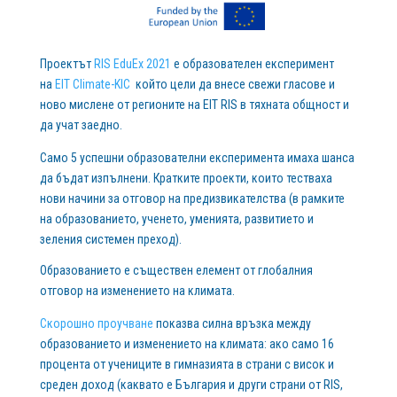
Проектът
RIS EduEx 2021
е образователен експеримент
на
EIT Climate-KIC
който цели да внесе свежи гласове и
ново мислене от регионите на EIT RIS в тяхната общност и
да учат заедно.
Само 5 успешни образователни експеримента имаха шанса
да бъдат изпълнени. Кратките проекти, които тестваха
нови начини за отговор на предизвикателства (в рамките
на образованието, ученето, уменията, развитието и
зеления системен преход).
Образованието е съществен елемент от глобалния
отговор на изменението на климата.
Скорошно проучване
показва силна връзка между
образованието и изменението на климата: ако само 16
процента от учениците в гимназията в страни с висок и
среден доход (каквато е България и други страни от RIS,