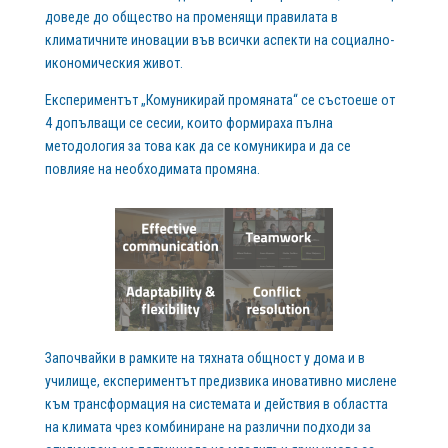
доведе до общество на променящи правилата в
климатичните иновации във всички аспекти на социално-
икономическия живот.
Експериментът „Комуникирай промяната“ се състоеше от
4 допълващи се сесии, които формираха пълна
методология за това как да се комуникира и да се
повлияе на необходимата промяна.
Започвайки в рамките на тяхната общност у дома и в
училище, експериментът предизвика иновативно мислене
към трансформация на системата и действия в областта
на климата чрез комбиниране на различни подходи за