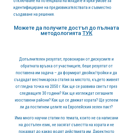
отключване на потенциала на младите и ярки умове за
идентифициране на предизвикателствата и съвместно
създаване на решения.
Можете да получите достъп до пълната
методологията
ТУК
Допълнителен резултат, провокиран от дискусиите и
обратната връзка от участниците, беше резултат от
поставена им задача – да формират двойки/тройки и да
създадат вестникарска статия за мястото, където живеят
от гледна точка на 2050 г. Как ще се развива светът през
следващите 30 години? Как ще изглеждат сегашните
изоставени райони? Как ще се движат хората? Ще успеем
ли да постигнем целите на Европейския зелен пакт?
Има много научни статии по темата, които не са написани
на достъпен език, не засягат съвестта на хората и не
показват до какво водят действията им. Директното