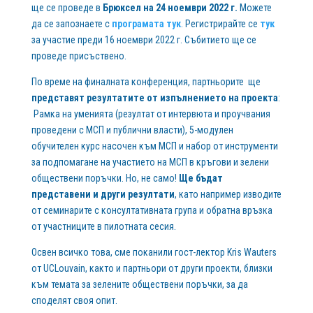
ще се проведе в
Брюксел на 24 ноември 2022 г.
Можете
да се запознаете с
програмата тук
. Регистрирайте се
тук
за участие преди 16 ноември 2022 г. Събитието ще се
проведе присъствено
.
По време на финалната конференция, партньорите ще
представят резултатите от изпълнението на проекта
:
Рамка на уменията (резултат от интервюта и проучвания
проведени с МСП и публични власти), 5-модулен
обучителен курс насочен към МСП и набор от инструменти
за подпомагане на участието на МСП в кръгови и зелени
обществени поръчки. Но, не само!
Ще бъдат
представени и други резултати
, като например изводите
от семинарите с консултативната група и обратна връзка
от участниците в пилотната сесия.
Освен всичко това, сме поканили гост-лектор
Kris Wauters
от
UCLouvain, както и партньори от други проекти, близки
към темата за зелените обществени поръчки, за да
споделят своя опит.