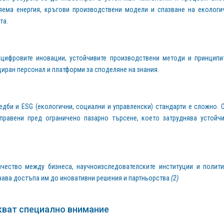
ема енергия, кръгови производствени модели и спазване на екологи
та.
 цифровите иновации, устойчивите производствени методи и принципи
иран персонал и платформи за споделяне на знания.
дби и ESG (екологични, социални и управленски) стандарти е сложно. 
зправени пред ограничено пазарно търсене, което затруднява устойч
ество между бизнеса, научноизследователските институции и полити
чава достъпа им до иновативни решения и партньорства.
(2)
кват специално внимание