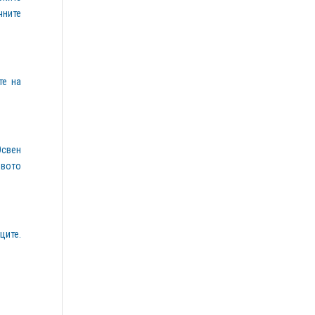
чните
те на
Освен
ивото
ците.