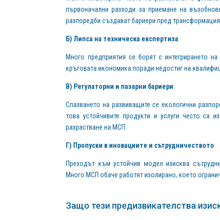
първоначални разходи за приемане на възобновя
разпоредби създават бариери пред трансформация
Б) Липса на техническа експертиза
Много предприятия се борят с интегрирането на
кръговата икономика поради недостиг на квалифиц
В) Регулаторни и пазарни бариери
Спазването на развиващите се екологични разпоре
това устойчивите продукти и услуги често са и
разрастване на МСП.
Г) Пропуски в иновациите и сътрудничеството
Преходът към устойчив модел изисква сътруднич
Много МСП обаче работят изолирано, което ограни
Защо тези предизвикателства изис