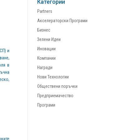
Категории
Partners
Акселераторски Програми
Бизнес
Зелени Идеи
Иновации
СП) и
ване,
Компании
оля в
Награди
тъчна
Нови Технологии
еско,
Обществени поръчки
Предприемачество
Програми
оките