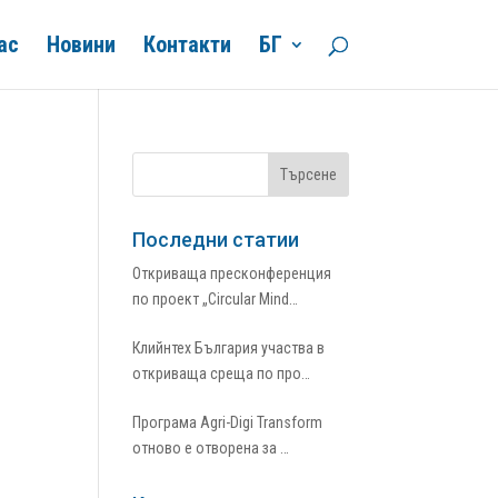
ас
Новини
Контакти
БГ
Последни статии
Откриваща пресконференция
по проект „Circular Mind…
Клийнтех България участва в
откриваща среща по про…
Програма Agri-Digi Transform
отново е отворена за …