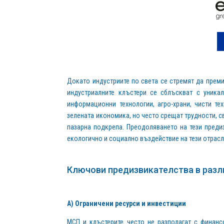
Докато индустриите по света се стремят да преми
индустриалните клъстери се сблъскват с уникал
информационни технологии, агро-храни, чисти т
зелената икономика, но често срещат трудности, с
пазарна подкрепа. Преодоляването на тези пред
екологично и социално въздействие на тези отрасл
Ключови предизвикателства в разл
А) Ограничени ресурси и инвестиции
МСП и клъстерите често не разполагат с финансо