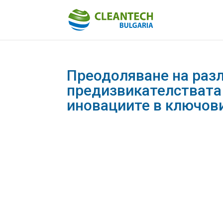
Преодоляване на разл
предизвикателствата 
иновациите в ключов