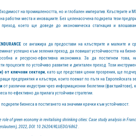
ходимост на промишлеността, но и глобален императив. Клъстерите и М
на работни места и иновациите. Без целенасочена подкрепа тези предпр
н преход, което ще доведе до икономическа стагнация и влошава
ENDURANCE
се ангажира да предостави на клъстерите и малките и с
реминат успешно към зеления преход, да повишат устойчивостта на бизне
особна и ресурсно-ефективна икономика. За да постигнем това, ни
сти процесите по устойчиво развитие и дигитален преход. Този инструме
и) от ключови сектори
, като ще представя ценни прозрения, ще подче
ращи предприятия и клъстери, които поемат по пътя на Европейската з
ки
от различни индустрии чрез информационни бюлетини (фактшийтове), 
неса по-ефективно да прилага устойчиви стратегии.
 подкрепи бизнеса в постигането на значими крачки към устойчивост.
 role of green economy in revitalising shrinking cities: Case study analysis in Fran
iserslautern), 2022, DOI: 10.26204/KLUEDO/6862 .