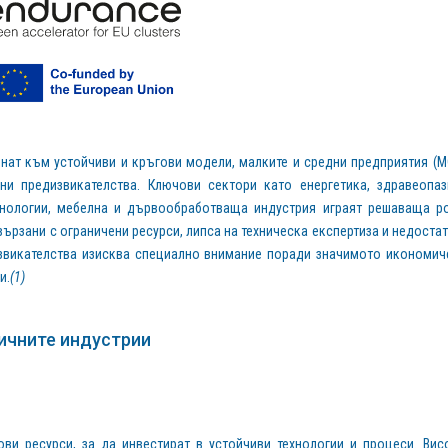
нат към устойчиви и кръгови модели, малките и средни предприятия (М
ни предизвикателства. Ключови сектори като енергетика, здравеопаз
ехнологии, мебелна и дървообработваща индустрия играят решаваща р
вързани с ограничени ресурси, липса на техническа експертиза и недоста
извикателства изисква специално внимание поради значимото икономич
и.
(1)
ичните индустрии
ви ресурси, за да инвестират в устойчиви технологии и процеси. Вис