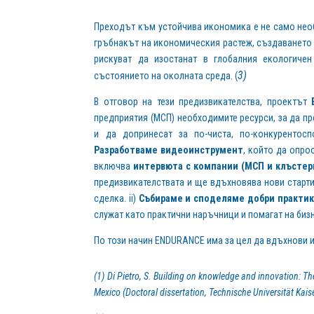
Преходът към устойчива икономика е не само необ
гръбнакът на икономическия растеж, създаването 
рискуват да изостанат в глобалния екологиче
3)
състоянието на околната среда. (
В отговор на тези предизвикателства, проектът
предприятия (МСП) необходимите ресурси, за да п
и да допринесат за по-чиста, по-конкурентосп
Разработваме видеоинструмент
, който да опро
включва
интервюта с компании (МСП и клъстер
предизвикателствата и ще вдъхновява нови старти
сделка. ii)
Събираме и споделяме добри практи
служат като практични наръчници и помагат на биз
По този начин ENDURANCE има за цел да вдъхнови и
(1) Di Pietro, S. Building on knowledge and innovation: The
Mexico (Doctoral dissertation, Technische Universität Ka