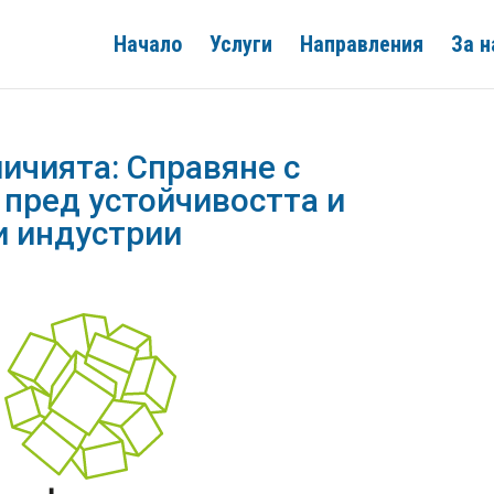
Начало
Услуги
Направления
За н
ичията: Справяне с
пред устойчивостта и
и индустрии