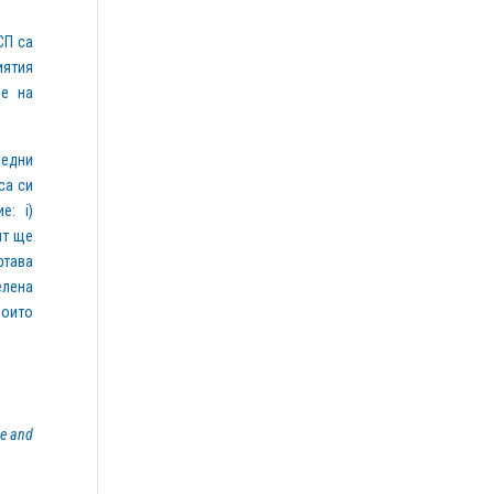
СП са
иятия
не на
редни
са си
е: i)
нт ще
ртава
елена
които
ce and