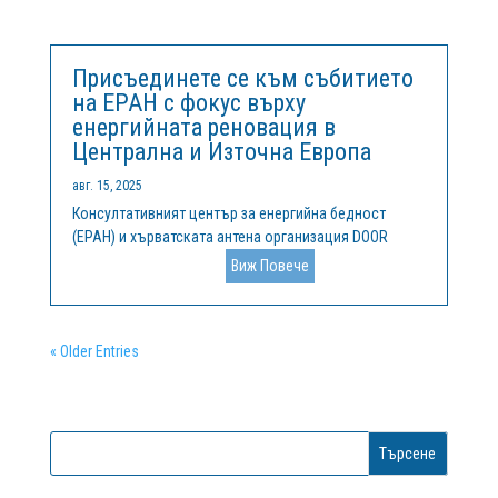
иновации и дигитализация за интелигентна...
Присъединете се към събитието
на EPAH с фокус върху
енергийната реновация в
Централна и Източна Европа
авг. 15, 2025
Консултативният център за енергийна бедност
(EPAH) и хърватската антена организация DOOR
организират второ събитие за експерти в рамките на
Виж Повече
2025 г., което ще се проведе онлайн на 30
септември. Мероприятието ще събере политици,
експерти, изследователи и общностни...
« Older Entries