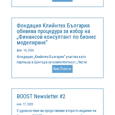
България“. Основните теми, които са включени в
него, са свързани с предизвикателствата пред
водните ресурси в България, водният отпечатък и...
Фондация Клийнтех България
обявява процедура за избор на
„Финансов консултант по бизнес
моделиране“
фев. 16, 2026
Фондация „Клийнтех България“ участва като
партньор в Центъра за компетентност „Чисти
технологии за устойчива околна среда – води,
Виж Повече
отпадъци, енергия за кръгова икономика“,
финансиран по Програма „Научни изследвания,
иновации и дигитализация за интелигентна...
BOOST Newsletter #2
ное. 17, 2025
С удоволствие ви представяме второто издание на