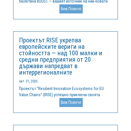
бюлетина BOOST — вашият източник на най-новата
информация за това как се справяме с различията в
Виж Повече
областта на научните изследвания и иновациите в
Европа. В този брой ще откриете:🔬 Разлика в
комерсиализацията на научните...
Проектът RISE укрепва
европейските вериги на
стойността — над 100 малки и
средни предприятия от 20
държави напредват в
интеррегионалните
окт. 31, 2025
Проектът “Resilient Innovation Ecosystems for EU
Value Chains“ (RISE) успешно приключи своята
двугодишна мисия за ускоряване на
Виж Повече
сътрудничеството, изграждането на капацитет и
готовността за инвестиции в иновационните
екосистеми в Европа. Финансиран по инструмента
за...