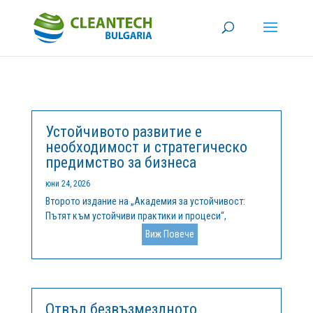
Устойчивото развитие е
необходимост и стратегическо
предимство за бизнеса
юни 24, 2026
Второто издание на „Академия за устойчивост:
Пътят към устойчиви практики и процеси“,
организирано от ОББ и Клийнтех България, се
Виж Повече
проведе на 11 юни 2026 г. в Експозиционен център
Флора Бургас. Събитието събра на едно място
представители на бизнеса, експерти и...
Отвъд безвъзмездното