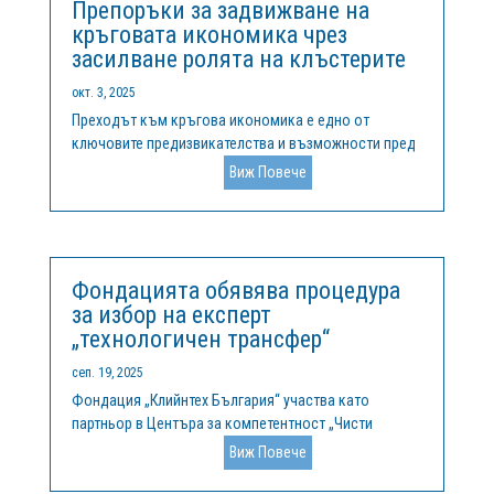
Препоръки за задвижване на
кръговата икономика чрез
засилване ролята на клъстерите
окт. 3, 2025
Преходът към кръгова икономика е едно от
ключовите предизвикателства и възможности пред
Европа в стремежа ѝ към устойчивост,
Виж Повече
конкурентоспособност и устойчиво развитие. В
сърцевината на тази трансформация стоят
клъстерите – мрежи от взаимосвързани компании,
институции...
Фондацията обявява процедура
за избор на експерт
„технологичен трансфер“
сеп. 19, 2025
Фондация „Клийнтех България“ участва като
партньор в Центъра за компетентност „Чисти
технологии за устойчива околна среда – води,
Виж Повече
отпадъци, енергия за кръгова икономика“,
финансиран по Програма „Научни изследвания,