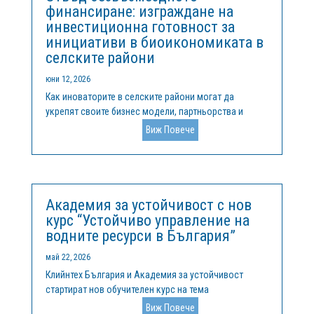
финансиране: изграждане на
инвестиционна готовност за
инициативи в биоикономиката в
селските райони
юни 12, 2026
Как иноваторите в селските райони могат да
укрепят своите бизнес модели, партньорства и
възможности за растеж, за да получат достъп до
Виж Повече
европейско финансиране и частни инвестицииВ
цяла Европа селските райони все по-често се
превръщат в пространства за иновации. От...
Академия за устойчивост с нов
курс “Устойчиво управление на
водните ресурси в България”
май 22, 2026
Клийнтех България и Академия за устойчивост
стартират нов обучителен курс на тема
„Устойчивото управление на водните ресурси в
Виж Повече