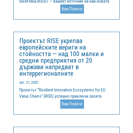
бюлетина BOOST — вашият източник на най-новата
информация за това как се справяме с различията в
Виж Повече
областта на научните изследвания и иновациите в
Европа. В този брой ще откриете:🔬 Разлика в
комерсиализацията на научните...
Проектът RISE укрепва
европейските вериги на
стойността — над 100 малки и
средни предприятия от 20
държави напредват в
интеррегионалните
окт. 31, 2025
Проектът “Resilient Innovation Ecosystems for EU
Value Chains“ (RISE) успешно приключи своята
двугодишна мисия за ускоряване на
Виж Повече
сътрудничеството, изграждането на капацитет и
готовността за инвестиции в иновационните
екосистеми в Европа. Финансиран по инструмента
за...