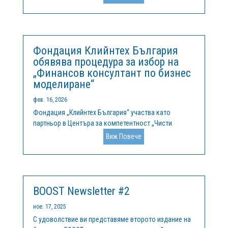
България“. Основните теми, които са включени в
него, са свързани с предизвикателствата пред
водните ресурси в България, водният отпечатък и...
Фондация Клийнтех България
обявява процедура за избор на
„Финансов консултант по бизнес
моделиране“
фев. 16, 2026
Фондация „Клийнтех България“ участва като
партньор в Центъра за компетентност „Чисти
технологии за устойчива околна среда – води,
Виж Повече
отпадъци, енергия за кръгова икономика“,
финансиран по Програма „Научни изследвания,
иновации и дигитализация за интелигентна...
BOOST Newsletter #2
ное. 17, 2025
С удоволствие ви представяме второто издание на