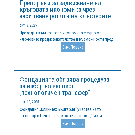
Препоръки за задвижване на
кръговата икономика чрез
засилване ролята на клъстерите
окт. 3, 2025
Преходът към кръгова икономика е едно от
ключовите предизвикателства и възможности пред
Европа в стремежа ѝ към устойчивост,
Виж Повече
конкурентоспособност и устойчиво развитие. В
сърцевината на тази трансформация стоят
клъстерите – мрежи от взаимосвързани компании,
институции...
Фондацията обявява процедура
за избор на експерт
„технологичен трансфер“
сеп. 19, 2025
Фондация „Клийнтех България“ участва като
партньор в Центъра за компетентност „Чисти
технологии за устойчива околна среда – води,
Виж Повече
отпадъци, енергия за кръгова икономика“,
финансиран по Програма „Научни изследвания,