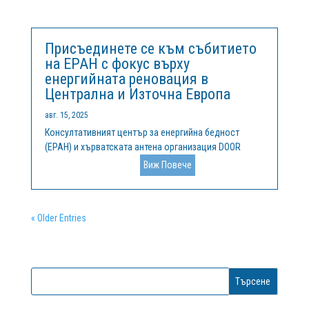
иновации и дигитализация за интелигентна...
Присъединете се към събитието
на EPAH с фокус върху
енергийната реновация в
Централна и Източна Европа
авг. 15, 2025
Консултативният център за енергийна бедност
(EPAH) и хърватската антена организация DOOR
организират второ събитие за експерти в рамките на
Виж Повече
2025 г., което ще се проведе онлайн на 30
септември. Мероприятието ще събере политици,
експерти, изследователи и общностни...
« Older Entries