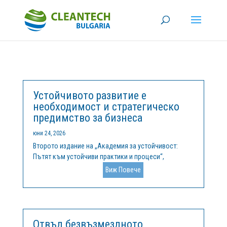
Устойчивото развитие е
необходимост и стратегическо
предимство за бизнеса
юни 24, 2026
Второто издание на „Академия за устойчивост:
Пътят към устойчиви практики и процеси“,
организирано от ОББ и Клийнтех България, се
Виж Повече
проведе на 11 юни 2026 г. в Експозиционен център
Флора Бургас. Събитието събра на едно място
представители на бизнеса, експерти и...
Отвъд безвъзмездното