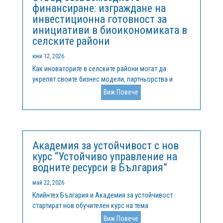
финансиране: изграждане на
инвестиционна готовност за
инициативи в биоикономиката в
селските райони
юни 12, 2026
Как иноваторите в селските райони могат да
укрепят своите бизнес модели, партньорства и
възможности за растеж, за да получат достъп до
Виж Повече
европейско финансиране и частни инвестицииВ
цяла Европа селските райони все по-често се
превръщат в пространства за иновации. От...
Академия за устойчивост с нов
курс “Устойчиво управление на
водните ресурси в България”
май 22, 2026
Клийнтех България и Академия за устойчивост
стартират нов обучителен курс на тема
„Устойчивото управление на водните ресурси в
Виж Повече